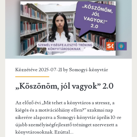
k
Közzétéve 2025-07-21 by
Somogyi-könyvtár
„Köszönöm, jól vagyok” 2.0
Az előző évi „Mit tehet a könyvtáros a stressz, a
kiégés és a motivációhiány ellen?” szakmai nap
sikerére alapozva a Somogyi-könyvtár április 10-re
újabb személyiségfejlesztő tréninget szervezett a
könyvtárosoknak. Ezúttal…