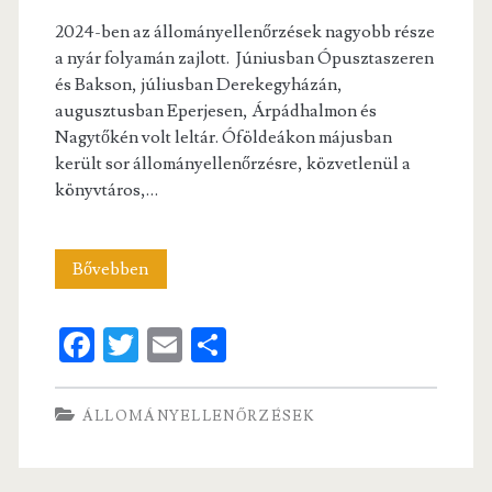
2024-ben az állományellenőrzések nagyobb része
a nyár folyamán zajlott. Júniusban Ópusztaszeren
és Bakson, júliusban Derekegyházán,
augusztusban Eperjesen, Árpádhalmon és
Nagytőkén volt leltár. Óföldeákon májusban
került sor állományellenőrzésre, közvetlenül a
könyvtáros,…
Nyolc
Bővebben
településen
Fa
T
E
S
több
ce
w
m
ha
mint
b
itt
ai
re
ÁLLOMÁNYELLENŐRZÉSEK
30
o
er
l
ezer
o