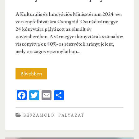
A Kulturális és Innovációs Minisztérium 2024. évi
versenyfelhívására Csongrád-Csanád vármegye
24 könyvtára pályázott az elmúlt év
novemberében. A vármegyei könyvtárak számához
viszonyítva ez 40%-os részvételi arányt jelent,
mely országos viszonylatban…
“Könyvtári
Bővebben
kihívás”
Fa
T
E
S
pályázat
ce
w
m
ha
b
itt
ai
re
BESZÁMOLÓ
PÁLYÁZAT
o
er
l
o