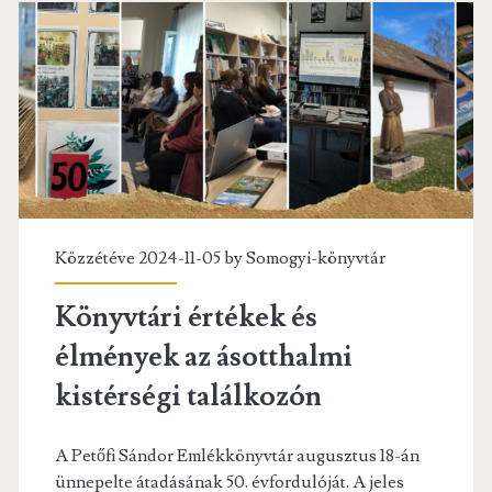
leleltározott
k
dokumentum!
Közzétéve 2024-11-05 by
Somogyi-könyvtár
Könyvtári értékek és
élmények az ásotthalmi
kistérségi találkozón
A Petőfi Sándor Emlékkönyvtár augusztus 18-án
ünnepelte átadásának 50. évfordulóját. A jeles