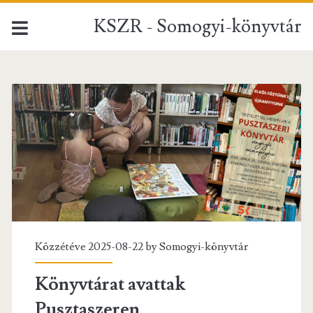
KSZR - Somogyi-könyvtár
KSZR
-
Somogyi-
könyvtár
Bejegyzés
Közzétéve 2025-08-22 by
Somogyi-könyvtár
Könyvtárat avattak
Pusztaszeren