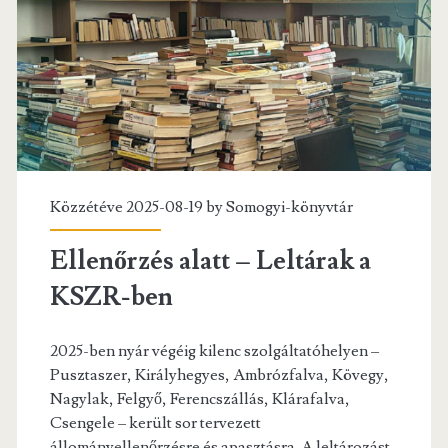
Közzétéve 2025-08-19 by
Somogyi-könyvtár
Ellenőrzés alatt – Leltárak a
KSZR-ben
2025-ben nyár végéig kilenc szolgáltatóhelyen –
Pusztaszer, Királyhegyes, Ambrózfalva, Kövegy,
Nagylak, Felgyő, Ferencszállás, Klárafalva,
Csengele – került sor tervezett
állományellenőrzésre és apasztásra. A leltározást