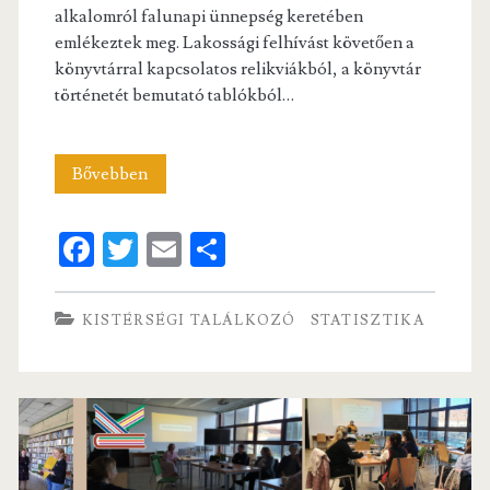
alkalomról falunapi ünnepség keretében
emlékeztek meg. Lakossági felhívást követően a
könyvtárral kapcsolatos relikviákból, a könyvtár
történetét bemutató tablókból…
Könyvtári
Bővebben
értékek
Fa
T
E
S
és
ce
w
m
ha
élmények
b
itt
ai
re
KISTÉRSÉGI TALÁLKOZÓ
STATISZTIKA
az
o
er
l
ásotthalmi
o
kistérségi
k
találkozón