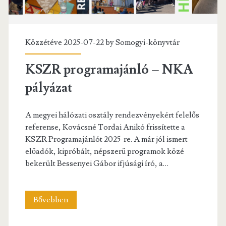
Közzétéve 2025-07-22 by
Somogyi-könyvtár
KSZR programajánló – NKA
pályázat
A megyei hálózati osztály rendezvényekért felelős
referense, Kovácsné Tordai Anikó frissítette a
KSZR Programajánlót 2025-re. A már jól ismert
előadók, kipróbált, népszerű programok közé
bekerült Bessenyei Gábor ifjúsági író, a…
KSZR
Bővebben
programajánló