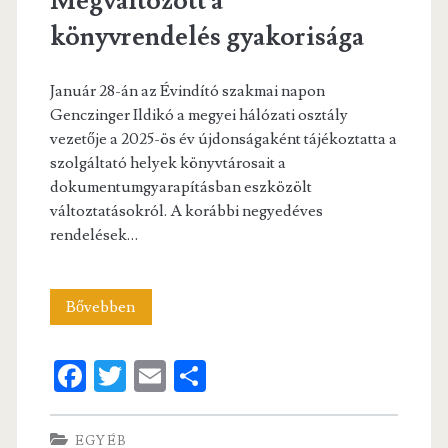
Megváltozott a
könyvrendelés gyakorisága
Január 28-án az Évindító szakmai napon
Genczinger Ildikó a megyei hálózati osztály
vezetője a 2025-ös év újdonságaként tájékoztatta a
szolgáltató helyek könyvtárosait a
dokumentumgyarapításban eszközölt
változtatásokról. A korábbi negyedéves
rendelések…
Megváltozott
Bővebben
a
Fa
T
E
S
könyvrendelés
ce
w
m
ha
gyakorisága
b
itt
ai
re
EGYÉB