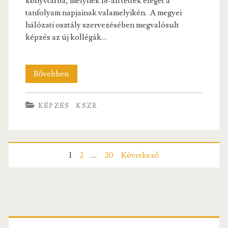
könyvtárba, melynek 18-an tettek eleget a
tanfolyam napjainak valamelyikén. A megyei
hálózati osztály szervezésében megvalósult
képzés az új kollégák…
Ismét
Bővebben
több
KÉPZÉS
KSZR
területen
fejlesztették
tudásukat
Bejegyzés
1
2
…
20
Következő
a
navigáció
KSZR
könyvtárosai
Elsődleges
–