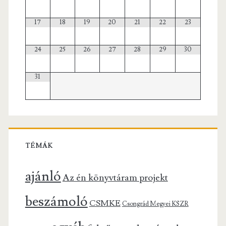
17
18
19
20
21
22
23
24
25
26
27
28
29
30
31
TÉMÁK
ajánló
Az én könyvtáram projekt
beszámoló
CSMKE
Csongrád Megyei KSZR