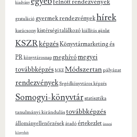
egyéb
felnőtt rendezvények
kiadvány
hírek
gyermek rendezvények
gratuláció
kistérségi találkozó
karácsony
kiállítás ajánlat
KSZR
képzés
Könyvtármarketing és
megyei
meghívó
PR
könyvtárosnap
Módszertan
továbbképzés
pályázat
MKE
rendezvények
Segédkönyvtáros képzés
Somogyi-könyvtár
statisztika
továbbképzés
tanulmányi kirándulás
értekezlet
állományellenőrzések
átadó
ünnepi
könyvhét