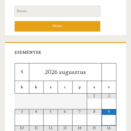
oldalsáv
Ismeretfelújító
Keresés:
tanfolyam
2024.
október
8-
ESEMÉNYEK
10.
2026
augusztus
h
k
s
c
p
s
v
1
2
3
4
5
6
7
8
9
10
11
12
13
14
15
16