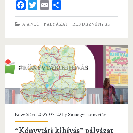
Fa
T
E
S
–
ce
w
m
ha
NKA
b
itt
ai
re
AJÁNLÓ
PÁLYÁZAT
RENDEZVÉNYEK
pályázat
o
er
l
o
k
Közzétéve 2025-07-22 by
Somogyi-könyvtár
“Könyvtári kihívás” pályázat