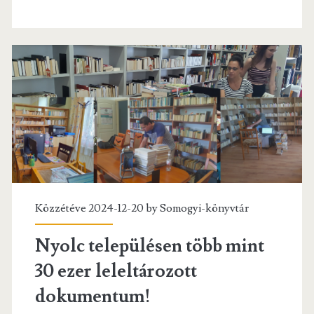
o
er
l
o
k
Közzétéve 2024-12-20 by
Somogyi-könyvtár
Nyolc településen több mint
30 ezer leleltározott
dokumentum!