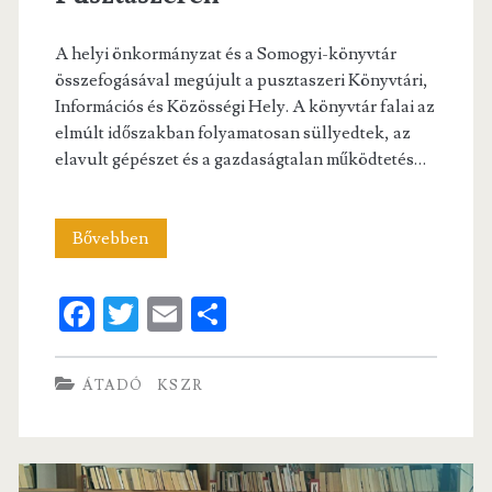
A helyi önkormányzat és a Somogyi-könyvtár
összefogásával megújult a pusztaszeri Könyvtári,
Információs és Közösségi Hely. A könyvtár falai az
elmúlt időszakban folyamatosan süllyedtek, az
elavult gépészet és a gazdaságtalan működtetés…
Könyvtárat
Bővebben
avattak
Fa
T
E
S
Pusztaszeren
ce
w
m
ha
b
itt
ai
re
ÁTADÓ
KSZR
o
er
l
o
k