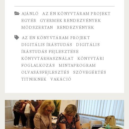
ce
w
m
ha
forgatókönyv
b
itt
ai
re
AJÁNLÓ
AZ ÉN KÖNYVTÁRAM PROJEKT
fiataloknak
o
er
l
EGYÉB
GYERMEK RENDEZVÉNYEK
MÓDSZERTAN
RENDEZVÉNYEK
o
k
AZ ÉN KÖNYVTÁRAM PROJEKT
DIGITÁLIS ÍRÁSTUDÁS
DIGITÁLIS
ÍRÁSTUDÁS FEJLESZTÉSE
KÖNYVTÁRHASZNÁLAT
KÖNYVTÁRI
FOGLALKOZÁS
MINTAPROGRAM
OLVASÁSFEJLESZTÉS
SZÖVEGÉRTÉS
TITNIKNEK
VAKÁCIÓ