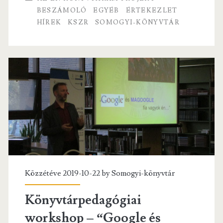
o
er
l
BESZÁMOLÓ
EGYÉB
ÉRTEKEZLET
HÍREK
KSZR
SOMOGYI-KÖNYVTÁR
o
k
Közzétéve 2019-10-22 by
Somogyi-könyvtár
Könyvtárpedagógiai
workshop – “Google és