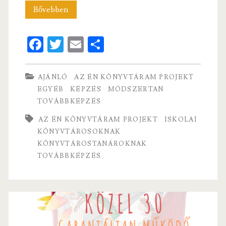
Iskolai
Bővebben
könyvtárosok,
Fa
T
E
S
könyvtárostanárok
ce
w
m
ha
számára
b
itt
ai
re
AJÁNLÓ
AZ ÉN KÖNYVTÁRAM PROJEKT
o
er
l
EGYÉB
KÉPZÉS
MÓDSZERTAN
TOVÁBBKÉPZÉS
o
k
AZ ÉN KÖNYVTÁRAM PROJEKT
ISKOLAI
KÖNYVTÁROSOKNAK
KÖNYVTÁROSTANÁROKNAK
TOVÁBBKÉPZÉS