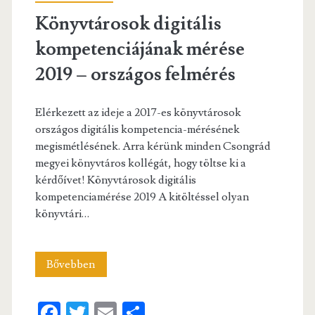
Könyvtárosok digitális
kompetenciájának mérése
2019 – országos felmérés
Elérkezett az ideje a 2017-es könyvtárosok
országos digitális kompetencia-mérésének
megismétlésének. Arra kérünk minden Csongrád
megyei könyvtáros kollégát, hogy töltse ki a
kérdőívet! Könyvtárosok digitális
kompetenciamérése 2019 A kitöltéssel olyan
könyvtári…
Könyvtárosok
Bővebben
digitális
Fa
T
E
S
kompetenciájának