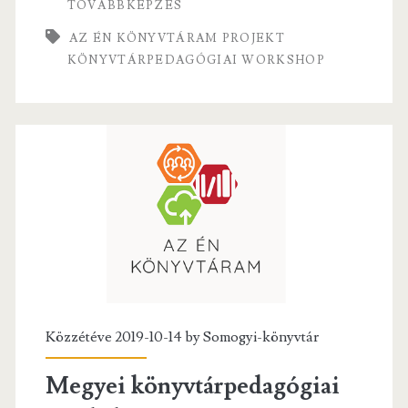
TOVÁBBKÉPZÉS
fia
k
AZ ÉN KÖNYVTÁRAM PROJEKT
vagyok
KÖNYVTÁRPEDAGÓGIAI WORKSHOP
én…”
Közzétéve 2019-10-14 by
Somogyi-könyvtár
Megyei könyvtárpedagógiai