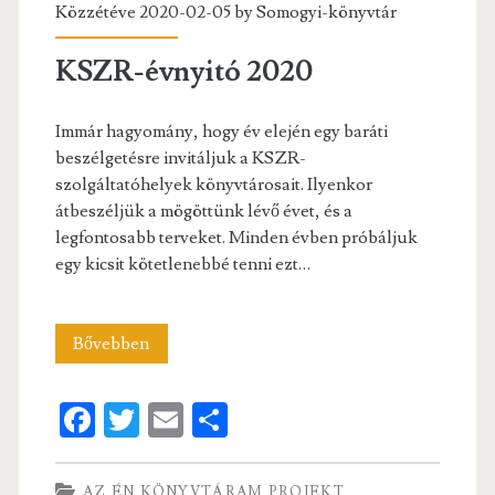
Közzétéve 2020-02-05 by
Somogyi-könyvtár
KSZR-évnyitó 2020
Immár hagyomány, hogy év elején egy baráti
beszélgetésre invitáljuk a KSZR-
szolgáltatóhelyek könyvtárosait. Ilyenkor
átbeszéljük a mögöttünk lévő évet, és a
legfontosabb terveket. Minden évben próbáljuk
egy kicsit kötetlenebbé tenni ezt…
KSZR-
Bővebben
évnyitó
Fa
T
E
S
2020
ce
w
m
ha
b
itt
ai
re
AZ ÉN KÖNYVTÁRAM PROJEKT