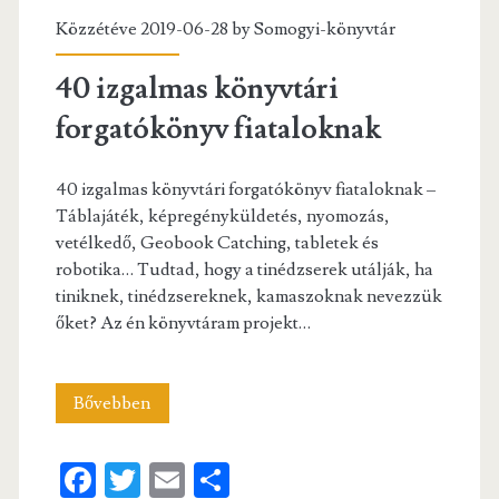
Közzétéve 2019-06-28 by
Somogyi-könyvtár
40 izgalmas könyvtári
forgatókönyv fiataloknak
40 izgalmas könyvtári forgatókönyv fiataloknak –
Táblajáték, képregényküldetés, nyomozás,
vetélkedő, Geobook Catching, tabletek és
robotika… Tudtad, hogy a tinédzserek utálják, ha
tiniknek, tinédzsereknek, kamaszoknak nevezzük
őket? Az én könyvtáram projekt…
40
Bővebben
izgalmas
Fa
T
E
S
könyvtári