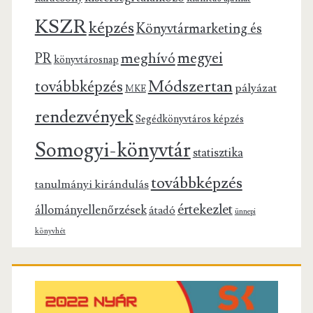
KSZR
képzés
Könyvtármarketing és
megyei
meghívó
PR
könyvtárosnap
Módszertan
továbbképzés
pályázat
MKE
rendezvények
Segédkönyvtáros képzés
Somogyi-könyvtár
statisztika
továbbképzés
tanulmányi kirándulás
értekezlet
állományellenőrzések
átadó
ünnepi
könyvhét