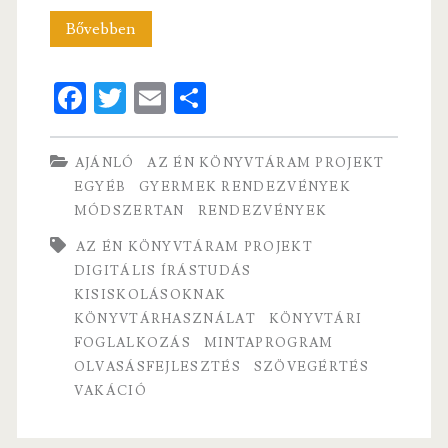
29
Bővebben
könyvtári
Fa
T
E
S
foglalkozás
ce
w
m
ha
kisiskolásoknak
b
itt
ai
re
AJÁNLÓ
AZ ÉN KÖNYVTÁRAM PROJEKT
o
er
l
EGYÉB
GYERMEK RENDEZVÉNYEK
MÓDSZERTAN
RENDEZVÉNYEK
o
k
AZ ÉN KÖNYVTÁRAM PROJEKT
DIGITÁLIS ÍRÁSTUDÁS
KISISKOLÁSOKNAK
KÖNYVTÁRHASZNÁLAT
KÖNYVTÁRI
FOGLALKOZÁS
MINTAPROGRAM
OLVASÁSFEJLESZTÉS
SZÖVEGÉRTÉS
VAKÁCIÓ