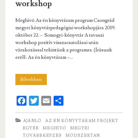
workshop
Meghívó Az én könyvtáram program Csongrád
megyei könyvtárpedagógiai workshopjára 2019.
október 22. – Somogyi-könyvtár A tavaszi
workshop pozitív visszacsatolásai után
várakozással tekintünk a programra. (Írásunk
erről: Az én könyvtáram –…
Megyei
Bővebben
könyvtárpedagógiai
Fa
T
E
S
workshop
ce
w
m
ha
b
itt
ai
re
AJÁNLÓ
AZ ÉN KÖNYVTÁRAM PROJEKT
o
er
l
EGYÉB
MEGHÍVÓ
MEGYEI
TOVÁBBKÉPZÉS
MÓDSZERTAN