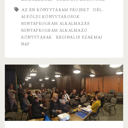
o
er
l
megvalósítása
o
AZ ÉN KÖNYVTÁRAM PROJEKT
DÉL-
k
ALFÖLDI KÖNYVTÁROSOK
MINTAPROGRAM ALKALMAZÁS
MINTAPROGRAM ALKALMAZÓ
KÖNYVTÁRAK
REGINÁLIS SZAKMAI
NAP