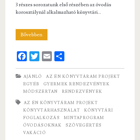
3 részes sorozatunk első részében az óvodás
korosztálynál alkalmazható könyvtári…
6+1
Bővebben
kipróbált
Fa
T
E
S
könyvtári
ce
w
m
ha
foglalkozás
b
itt
ai
re
AJÁNLÓ
AZ ÉN KÖNYVTÁRAM PROJEKT
ovisoknak
o
er
l
EGYÉB
GYERMEK RENDEZVÉNYEK
MÓDSZERTAN
RENDEZVÉNYEK
o
k
AZ ÉN KÖNYVTÁRAM PROJEKT
KÖNYVTÁRHASZNÁLAT
KÖNYVTÁRI
FOGLALKOZÁS
MINTAPROGRAM
ÓVODÁSOKNAK
SZÖVEGÉRTÉS
VAKÁCIÓ