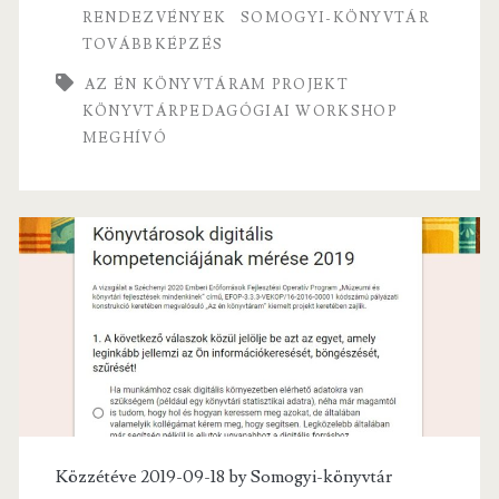
o
RENDEZVÉNYEK
SOMOGYI-KÖNYVTÁR
k
TOVÁBBKÉPZÉS
AZ ÉN KÖNYVTÁRAM PROJEKT
KÖNYVTÁRPEDAGÓGIAI WORKSHOP
MEGHÍVÓ
Közzétéve 2019-09-18 by
Somogyi-könyvtár