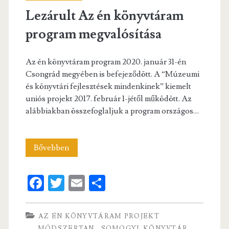
Lezárult Az én könyvtáram
program megvalósítása
Az én könyvtáram program 2020. január 31-én
Csongrád megyében is befejeződött. A “Múzeumi
és könyvtári fejlesztések mindenkinek” kiemelt
uniós projekt 2017. február 1-jétől működött. Az
alábbiakban összefoglaljuk a program országos…
Lezárult
Bővebben
Az
Fa
T
E
S
én
ce
w
m
ha
könyvtáram
b
itt
ai
re
AZ ÉN KÖNYVTÁRAM PROJEKT
program
MÓDSZERTAN
SOMOGYI-KÖNYVTÁR