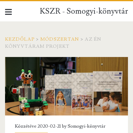
KSZR - Somogyi-könyvtár
KEZDŐLAP
>
MÓDSZERTAN
>
AZ ÉN
KÖNYVTÁRAM PROJEKT
Kategória:
<span>Az
én
könyvtáram
projekt</span>
Közzétéve 2020-02-21 by
Somogyi-könyvtár