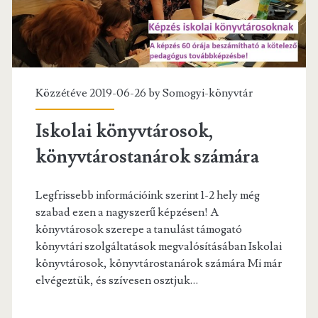
Közzétéve 2019-06-26 by
Somogyi-könyvtár
Iskolai könyvtárosok,
könyvtárostanárok számára
Legfrissebb információink szerint 1-2 hely még
szabad ezen a nagyszerű képzésen! A
könyvtárosok szerepe a tanulást támogató
könyvtári szolgáltatások megvalósításában Iskolai
könyvtárosok, könyvtárostanárok számára Mi már
elvégeztük, és szívesen osztjuk…