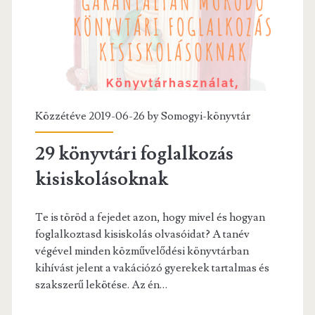
Közzétéve 2019-06-26 by
Somogyi-könyvtár
29 könyvtári foglalkozás
kisiskolásoknak
Te is töröd a fejedet azon, hogy mivel és hogyan
foglalkoztasd kisiskolás olvasóidat? A tanév
végével minden közművelődési könyvtárban
kihívást jelent a vakációzó gyerekek tartalmas és
szakszerű lekötése. Az én…