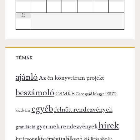
31
TÉMÁK
ajánló
Az én könyvtáram projekt
beszámoló
CSMKE
Csongrád Megyei KSZR
egyéb
felnőtt rendezvények
kiadvány
hírek
gyermek rendezvények
gratuláció
kistérségi találkozó
karácsony
kiállítás ajánlat