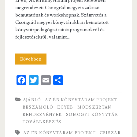
21-én, Az én könyvtáram projekt keretében
megrendezett Csongrád megyei szakmai
bemutatónak és workshopnak. Számvetés a
Csongrád megyei könyvtárakban bemutatott
könyvtárpedagógiai mintaprogramokról és
fejlesztésekről, valamint…
Az
Bővebben
én
Fa
T
E
S
könyvtáram
ce
w
m
ha
–
b
itt
ai
re
AJÁNLÓ
AZ ÉN KÖNYVTÁRAM PROJEKT
Csongrád
o
er
l
BESZÁMOLÓ
EGYÉB
MÓDSZERTAN
megyei
RENDEZVÉNYEK
SOMOGYI-KÖNYVTÁR
o
TOVÁBBKÉPZÉS
workshop
k
AZ ÉN KÖNYVTÁRAM PROJEKT
CSISZÁR