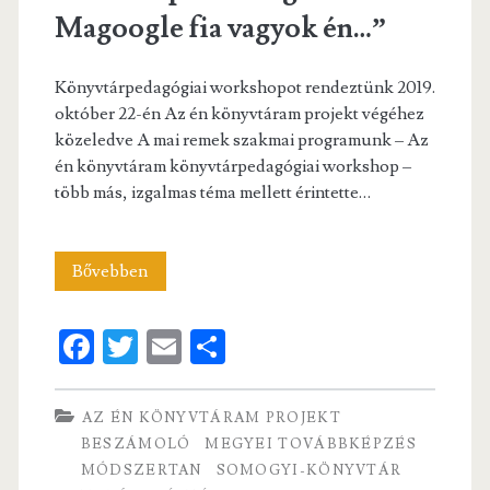
Magoogle fia vagyok én…”
Könyvtárpedagógiai workshopot rendeztünk 2019.
október 22-én Az én könyvtáram projekt végéhez
közeledve A mai remek szakmai programunk – Az
én könyvtáram könyvtárpedagógiai workshop –
több más, izgalmas téma mellett érintette…
Könyvtárpedagógiai
Bővebben
workshop
Fa
T
E
S
–
ce
w
m
ha
“Google
b
itt
ai
re
AZ ÉN KÖNYVTÁRAM PROJEKT
és
o
er
l
BESZÁMOLÓ
MEGYEI TOVÁBBKÉPZÉS
Magoogle
MÓDSZERTAN
SOMOGYI-KÖNYVTÁR
o