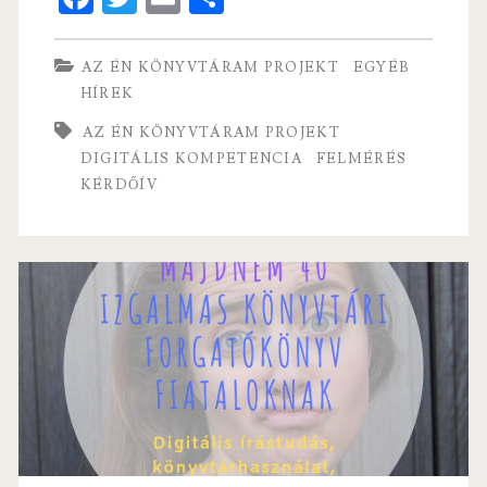
ce
w
m
ha
mérése
b
itt
ai
re
AZ ÉN KÖNYVTÁRAM PROJEKT
EGYÉB
2019
o
er
l
HÍREK
–
o
AZ ÉN KÖNYVTÁRAM PROJEKT
országos
k
DIGITÁLIS KOMPETENCIA
FELMÉRÉS
KÉRDŐÍV
felmérés