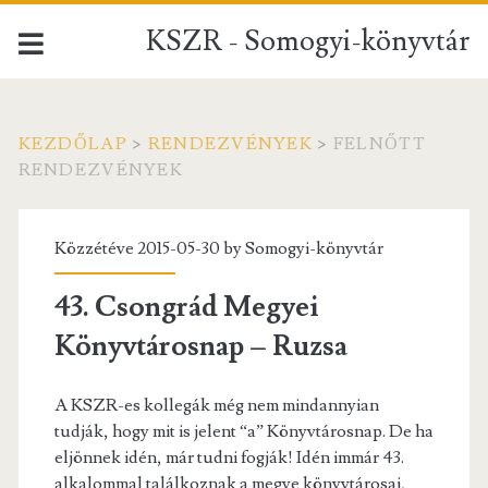
KSZR - Somogyi-könyvtár
KEZDŐLAP
>
RENDEZVÉNYEK
>
FELNŐTT
RENDEZVÉNYEK
Kategória:
Közzétéve 2015-05-30 by
Somogyi-könyvtár
<span>felnőtt
43. Csongrád Megyei
rendezvények</span>
Könyvtárosnap – Ruzsa
A KSZR-es kollegák még nem mindannyian
tudják, hogy mit is jelent “a” Könyvtárosnap. De ha
eljönnek idén, már tudni fogják! Idén immár 43.
alkalommal találkoznak a megye könyvtárosai,