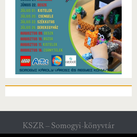
KSZR – Somogyi-könyvtár
KSZR hírek Csongrád megyéből