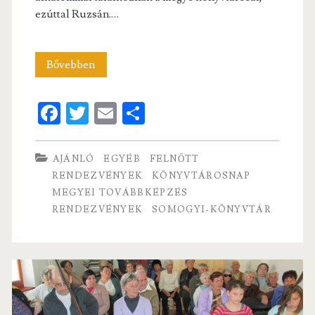
ezúttal Ruzsán.…
43.
Bővebben
Csongrád
Fa
T
E
S
Megyei
ce
w
m
ha
Könyvtárosnap
b
itt
ai
re
AJÁNLÓ
EGYÉB
FELNŐTT
–
o
er
l
RENDEZVÉNYEK
KÖNYVTÁROSNAP
Ruzsa
MEGYEI TOVÁBBKÉPZÉS
o
RENDEZVÉNYEK
SOMOGYI-KÖNYVTÁR
k