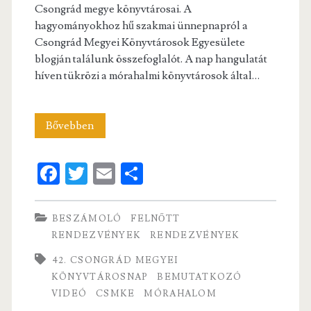
Csongrád megye könyvtárosai. A
hagyományokhoz hű szakmai ünnepnapról a
Csongrád Megyei Könyvtárosok Egyesülete
blogján találunk összefoglalót. A nap hangulatát
híven tükrözi a mórahalmi könyvtárosok által…
42.
Bővebben
Csongrád
Fa
T
E
S
Megyei
ce
w
m
ha
Könyvtárosnap
b
itt
ai
re
BESZÁMOLÓ
FELNŐTT
o
er
l
RENDEZVÉNYEK
RENDEZVÉNYEK
o
42. CSONGRÁD MEGYEI
k
KÖNYVTÁROSNAP
BEMUTATKOZÓ
VIDEÓ
CSMKE
MÓRAHALOM