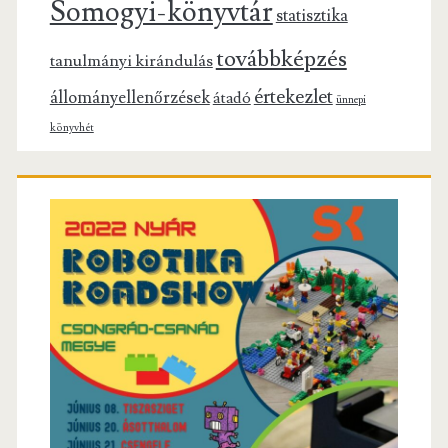
Somogyi-könyvtár
statisztika
továbbképzés
tanulmányi kirándulás
értekezlet
állományellenőrzések
átadó
ünnepi
könyvhét