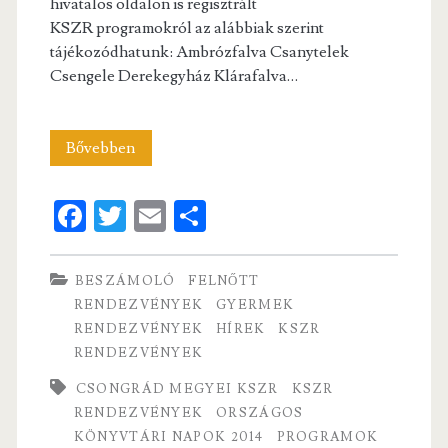
hivatalos oldalon is regisztrált
KSZR programokról az alábbiak szerint
tájékozódhatunk: Ambrózfalva Csanytelek
Csengele Derekegyház Klárafalva…
Októberi
Bővebben
Könyvtári
Fa
T
E
S
Hónap
ce
w
m
ha
Csongrád
b
itt
ai
re
BESZÁMOLÓ
FELNŐTT
megyében
o
er
l
RENDEZVÉNYEK
GYERMEK
RENDEZVÉNYEK
HÍREK
KSZR
o
RENDEZVÉNYEK
k
CSONGRÁD MEGYEI KSZR
KSZR
RENDEZVÉNYEK
ORSZÁGOS
KÖNYVTÁRI NAPOK 2014
PROGRAMOK