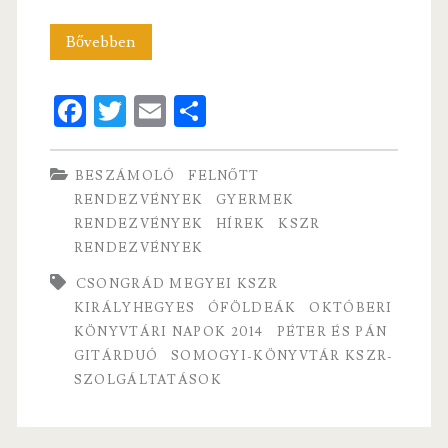
Színes
Bővebben
KSZR
Fa
T
E
S
programok
ce
w
m
ha
Csongrád
b
itt
ai
re
BESZÁMOLÓ
FELNŐTT
megyében
o
er
l
RENDEZVÉNYEK
GYERMEK
RENDEZVÉNYEK
HÍREK
KSZR
o
RENDEZVÉNYEK
k
CSONGRÁD MEGYEI KSZR
KIRÁLYHEGYES
ÓFÖLDEÁK
OKTÓBERI
KÖNYVTÁRI NAPOK 2014
PÉTER ÉS PÁN
GITÁRDUÓ
SOMOGYI-KÖNYVTÁR KSZR-
SZOLGÁLTATÁSOK