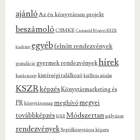
ajánló
Az én könyvtáram projekt
beszámoló
CSMKE
Csongrád Megyei KSZR
egyéb
felnőtt rendezvények
kiadvány
hírek
gyermek rendezvények
gratuláció
kistérségi találkozó
karácsony
kiállítás ajánlat
KSZR
képzés
Könyvtármarketing és
megyei
meghívó
PR
könyvtárosnap
Módszertan
továbbképzés
pályázat
MKE
rendezvények
Segédkönyvtáros képzés