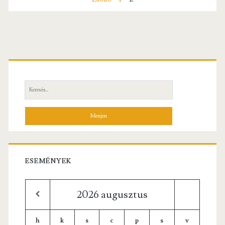
Bejegyzés
navigáció
Elsődleges
oldalsáv
Keresés:
ESEMÉNYEK
2026
augusztus
h
k
s
c
p
s
v