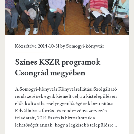
Közzétéve 2014-10-31 by
Somogyi-könyvtár
Színes KSZR programok
Csongrád megyében
A Somogyi-könyvtár Könyvtárellátási Szolgáltató
rendszerének egyik kiemelt célja a kistelepülésen
élők kulturális esélyegyenlőségének biztosítása.
Felvállalva a forrás- és rendezvényszervezés
feladatait, 2014 őszén is biztosítottuk a
lehetőségét annak, hogy a legkisebb településre…