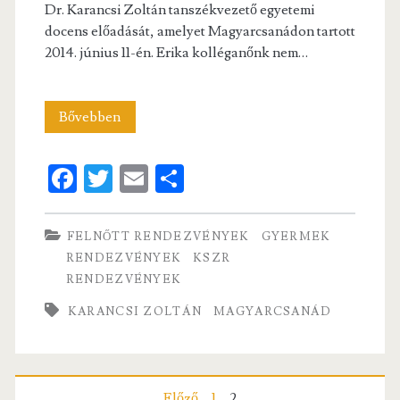
Dr. Karancsi Zoltán tanszékvezető egyetemi
docens előadását, amelyet Magyarcsanádon tartott
2014. június 11-én. Erika kolléganőnk nem…
Egyiptomi
Bővebben
élmények
Fa
T
E
S
ce
w
m
ha
b
itt
ai
re
FELNŐTT RENDEZVÉNYEK
GYERMEK
o
er
l
RENDEZVÉNYEK
KSZR
RENDEZVÉNYEK
o
k
KARANCSI ZOLTÁN
MAGYARCSANÁD
Előző
1
2