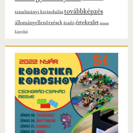
továbbképzés
tanulmányi kirándulás
értekezlet
állományellenőrzések
átadó
ünnepi
könyvhét