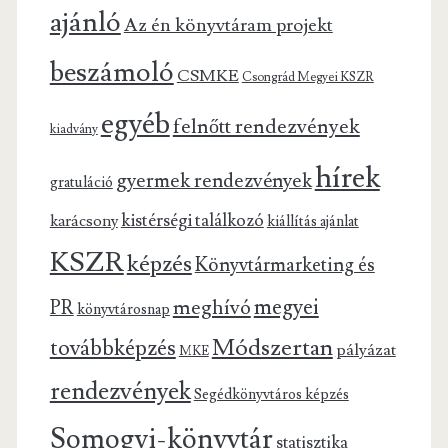
ajánló
Az én könyvtáram projekt
beszámoló
CSMKE
Csongrád Megyei KSZR
egyéb
felnőtt rendezvények
kiadvány
hírek
gyermek rendezvények
gratuláció
kistérségi találkozó
karácsony
kiállítás ajánlat
KSZR
képzés
Könyvtármarketing és
megyei
meghívó
PR
könyvtárosnap
Módszertan
továbbképzés
pályázat
MKE
rendezvények
Segédkönyvtáros képzés
Somogyi-könyvtár
statisztika