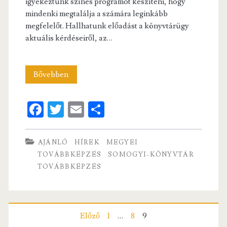
igyekeztünk színes programot készíteni, hogy
mindenki megtalálja a számára leginkább
megfelelőt. Hallhatunk előadást a könyvtárügy
aktuális kérdéseiről, az…
Megyei
Bővebben
továbbképzés
Fa
T
E
S
ce
w
m
ha
b
itt
ai
re
AJÁNLÓ
HÍREK
MEGYEI
o
er
l
TOVÁBBKÉPZÉS
SOMOGYI-KÖNYVTÁR
TOVÁBBKÉPZÉS
o
k
Bejegyzés
Előző
1
…
8
9