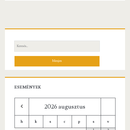
navigáció
Elsődleges
oldalsáv
Keresés:
ESEMÉNYEK
2026
augusztus
h
k
s
c
p
s
v