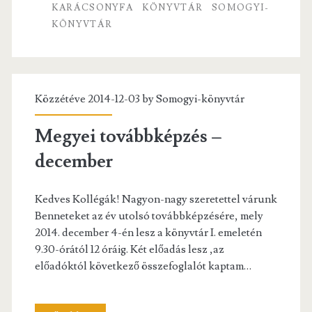
o
KARÁCSONYFA
KÖNYVTÁR
SOMOGYI-
k
KÖNYVTÁR
Közzétéve 2014-12-03 by
Somogyi-könyvtár
Megyei továbbképzés –
december
Kedves Kollégák! Nagyon-nagy szeretettel várunk
Benneteket az év utolsó továbbképzésére, mely
2014. december 4-én lesz a könyvtár I. emeletén
9.30-órától 12 óráig. Két előadás lesz ,az
előadóktól következő összefoglalót kaptam…