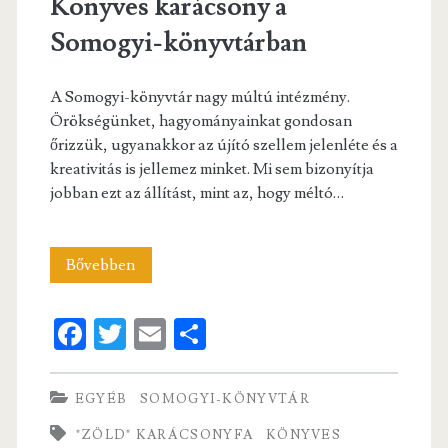
Könyves karácsony a
Somogyi-könyvtárban
A Somogyi-könyvtár nagy múltú intézmény.
Örökségünket, hagyományainkat gondosan
őrizzük, ugyanakkor az újító szellem jelenléte és a
kreativitás is jellemez minket. Mi sem bizonyítja
jobban ezt az állítást, mint az, hogy méltó…
Könyves
Bővebben
karácsony
Fa
T
E
S
a
ce
w
m
ha
Somogyi-
b
itt
ai
re
EGYÉB
SOMOGYI-KÖNYVTÁR
könyvtárban
o
er
l
"ZÖLD" KARÁCSONYFA
KÖNYVES