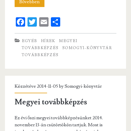
Megyei
Bővebben
továbbképzés
Fa
T
E
S
–
ce
w
m
ha
december
b
itt
ai
re
EGYÉB
HÍREK
MEGYEI
o
er
l
TOVÁBBKÉPZÉS
SOMOGYI-KÖNYVTÁR
TOVÁBBKÉPZÉS
o
k
Közzétéve 2014-11-05 by
Somogyi-könyvtár
Megyei továbbképzés
Ez évi őszi megyei továbbképzésünket 2014.
november 13-án csütörtökön tartjuk. Most is