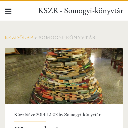
KSZR - Somogyi-könyvtár
KEZDŐLAP
>
SOMOGYI-KÖNYVTÁR
Kategória:
<span>Somogyi-
könyvtár</span>
Közzétéve 2014-12-08 by
Somogyi-könyvtár