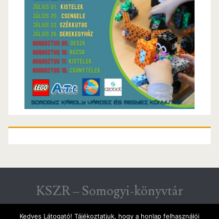
KSZR – Somogyi-könyvtár
KSZR hírek Csongrád megyéből
Kedves Látogató! Tájékoztatjuk, hogy a honlap felhasználói