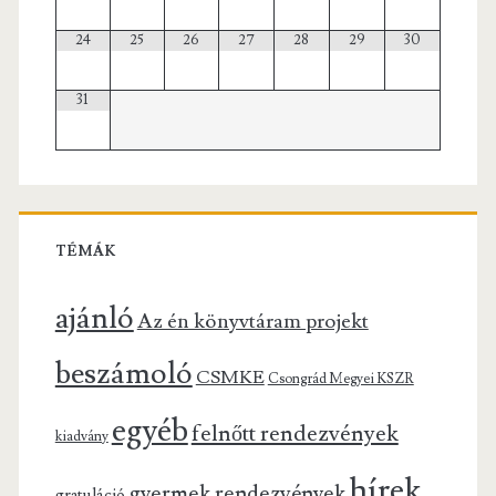
24
25
26
27
28
29
30
31
TÉMÁK
ajánló
Az én könyvtáram projekt
beszámoló
CSMKE
Csongrád Megyei KSZR
egyéb
felnőtt rendezvények
kiadvány
hírek
gyermek rendezvények
gratuláció