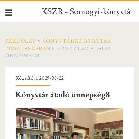
KSZR - Somogyi-könyvtár
KEZDŐLAP
>
KÖNYVTÁRAT AVATTAK
PUSZTASZEREN
>
KÖNYVTÁR ÁTADÓ
ÜNNEPSÉG8
Közzétéve 2025-08-22
Könyvtár átadó ünnepség8