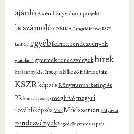
ajánló
Az én könyvtáram projekt
beszámoló
CSMKE
Csongrád Megyei KSZR
egyéb
felnőtt rendezvények
kiadvány
hírek
gyermek rendezvények
gratuláció
kistérségi találkozó
karácsony
kiállítás ajánlat
KSZR
képzés
Könyvtármarketing és
megyei
meghívó
PR
könyvtárosnap
Módszertan
továbbképzés
pályázat
MKE
rendezvények
Segédkönyvtáros képzés