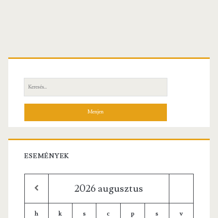
Elsődleges
oldalsáv
Keresés:
ESEMÉNYEK
2026
augusztus
h
k
s
c
p
s
v