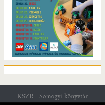
KSZR – Somogyi-könyvtár
KSZR hírek Csongrád megyéből