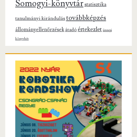
Somogyi-könyvtár
statisztika
továbbképzés
tanulmányi kirándulás
értekezlet
állományellenőrzések
átadó
ünnepi
könyvhét