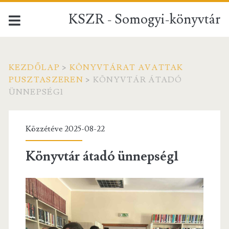
KSZR - Somogyi-könyvtár
KEZDŐLAP
>
KÖNYVTÁRAT AVATTAK
PUSZTASZEREN
>
KÖNYVTÁR ÁTADÓ
ÜNNEPSÉG1
Közzétéve 2025-08-22
Könyvtár átadó ünnepség1