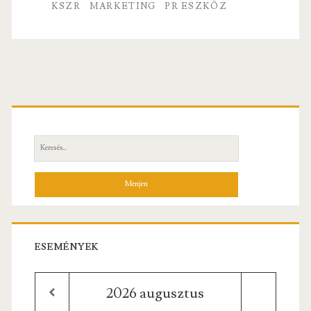
k
KSZR
MARKETING
PR ESZKÖZ
Elsődleges
oldalsáv
Keresés:
ESEMÉNYEK
2026
augusztus