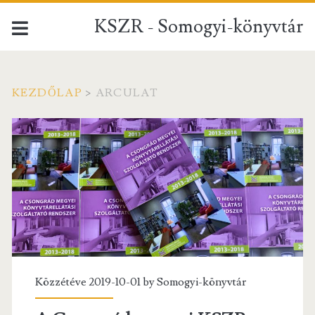
KSZR - Somogyi-könyvtár
KEZDŐLAP
>
ARCULAT
Címke:
<span>arculat</span>
Közzétéve 2019-10-01 by
Somogyi-könyvtár