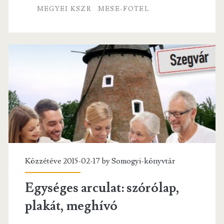
k
MEGYEI KSZR
MESE-FOTEL
Közzétéve 2015-02-17 by
Somogyi-könyvtár
Egységes arculat: szórólap,
plakát, meghívó