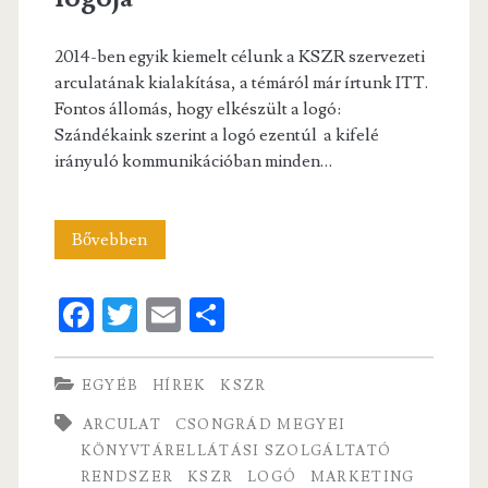
2014-ben egyik kiemelt célunk a KSZR szervezeti
arculatának kialakítása, a témáról már írtunk ITT.
Fontos állomás, hogy elkészült a logó:
Szándékaink szerint a logó ezentúl a kifelé
irányuló kommunikációban minden…
A
Bővebben
Csongrád
Fa
T
E
S
Megyei
ce
w
m
ha
KSZR
b
itt
ai
re
EGYÉB
HÍREK
KSZR
logója
o
er
l
ARCULAT
CSONGRÁD MEGYEI
o
KÖNYVTÁRELLÁTÁSI SZOLGÁLTATÓ
RENDSZER
KSZR
LOGÓ
MARKETING