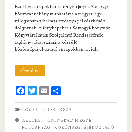
Ezekben a napokban serényen járja a Somogyi-
könyvtár néhány munkatársa a megyét: egy
válogatásra alkalmas fotóanyag elkészítésén
dolgoznak. A fényképeket a Somogyi-könyvtár
Könyvtárellátási Szolgáltató Rendszerének
tagkönyvtárai számára készülő
közönségtájékoztató anyagokban fogjuk…
Fotóanyag
Bővebben
készül
Fa
T
E
S
a
ce
w
m
ha
KSZR
b
itt
ai
re
EGYÉB
HÍREK
KSZR
tájékoztató
o
er
l
ARCULAT
CSONGRÁD MEGYE
anyagokhoz
o
FOTÓANYAG
KÖZÖNSÉGTÁJÉKOZTATÓ