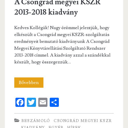
A Csongrád megyei KSZR
2013-2018 kiadvány
Kedves Kollégák! Nagy örömmel jelentjük, hogy
elkészült a Csongrád megyei KSZR-szolgáltatás
eredményeit bemutató kiadványunk A Csongrád
Megyei Könyvtárellátási Szolgáltató Rendszer
2013-2018 címmel. A kiadvány azzal a szándékkal
készült, hogy összegezzük…
A
Bővebben
Csongrád
Fa
T
E
S
megyei
ce
w
m
ha
KSZR
b
itt
ai
re
BESZÁMOLÓ
CSONGRÁD MEGYEI KSZR
2013-
KIADVÁNY
EGYÉB
HÍREK