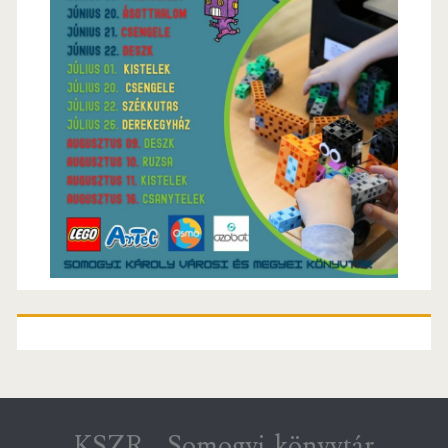
KSZR – Somogyi-könyvtár