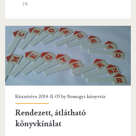
k
PR
Közzétéve 2014-11-05 by
Somogyi-könyvtár
Rendezett, átlátható
könyvkínálat