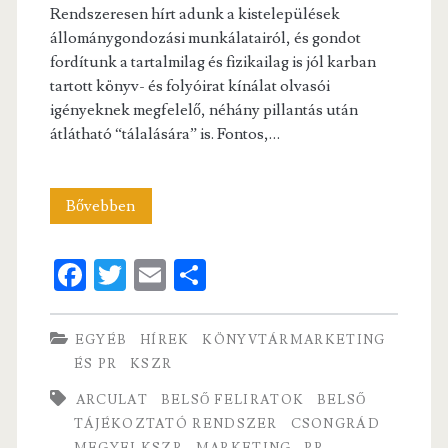
Rendszeresen hírt adunk a kistelepülések
állománygondozási munkálatairól, és gondot
fordítunk a tartalmilag és fizikailag is jól karban
tartott könyv- és folyóirat kínálat olvasói
igényeknek megfelelő, néhány pillantás után
átlátható “tálalására” is. Fontos,…
Rendezett,
Bővebben
átlátható
Fa
T
E
S
könyvkínálat
ce
w
m
ha
b
itt
ai
re
EGYÉB
HÍREK
KÖNYVTÁRMARKETING
o
er
l
ÉS PR
KSZR
o
ARCULAT
BELSŐ FELIRATOK
BELSŐ
k
TÁJÉKOZTATÓ RENDSZER
CSONGRÁD
MEGYEI KSZR
MARKETING
PR