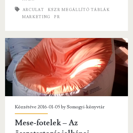
o
er
l
o
ARCULAT
KSZR MEGÁLLÍTÓ TÁBLÁK
k
MARKETING
PR
Közzétéve 2016-01-05 by
Somogyi-könyvtár
Mese-fotelek – Az