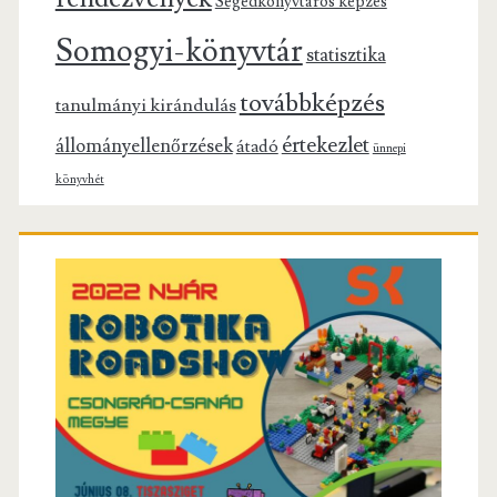
Segédkönyvtáros képzés
Somogyi-könyvtár
statisztika
továbbképzés
tanulmányi kirándulás
értekezlet
állományellenőrzések
átadó
ünnepi
könyvhét