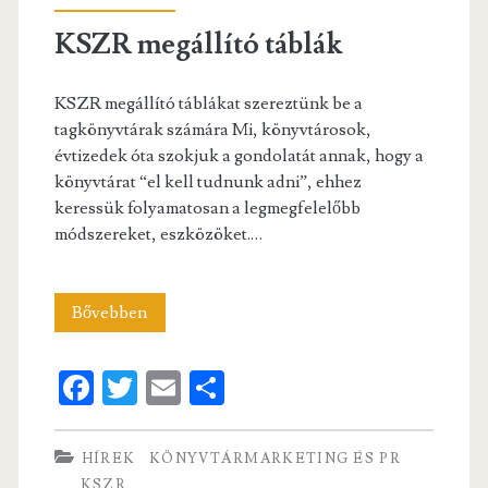
KSZR megállító táblák
KSZR megállító táblákat szereztünk be a
tagkönyvtárak számára Mi, könyvtárosok,
évtizedek óta szokjuk a gondolatát annak, hogy a
könyvtárat “el kell tudnunk adni”, ehhez
keressük folyamatosan a legmegfelelőbb
módszereket, eszközöket.…
KSZR
Bővebben
megállító
Fa
T
E
S
táblák
ce
w
m
ha
b
itt
ai
re
HÍREK
KÖNYVTÁRMARKETING ÉS PR
KSZR