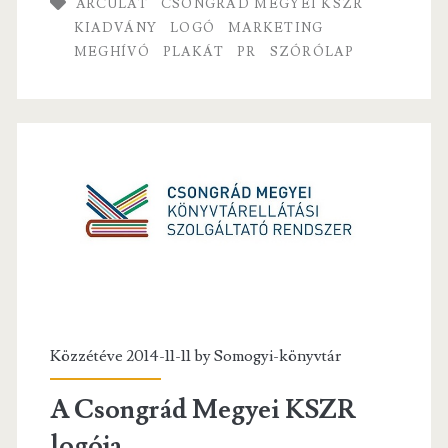
k
ARCULAT
CSONGRÁD MEGYEI KSZR
KIADVÁNY
LOGÓ
MARKETING
MEGHÍVÓ
PLAKÁT
PR
SZÓRÓLAP
Közzétéve 2014-11-11 by
Somogyi-könyvtár
A Csongrád Megyei KSZR
logója