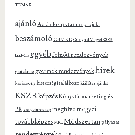
TÉMÁK
ajánló
Az én könyvtáram projekt
beszámoló
CSMKE
Csongrád Megyei KSZR
egyéb
felnőtt rendezvények
kiadvány
hírek
gyermek rendezvények
gratuláció
kistérségi találkozó
karácsony
kiállítás ajánlat
KSZR
képzés
Könyvtármarketing és
megyei
meghívó
PR
könyvtárosnap
Módszertan
továbbképzés
pályázat
MKE
rendezvények