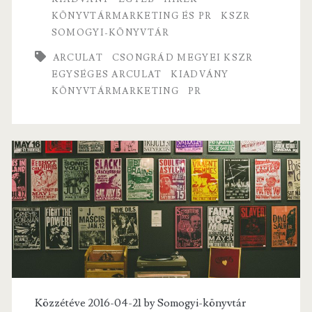
o
er
l
2018
KÖNYVTÁRMARKETING ÉS PR
KSZR
o
SOMOGYI-KÖNYVTÁR
kiadvány
k
ARCULAT
CSONGRÁD MEGYEI KSZR
EGYSÉGES ARCULAT
KIADVÁNY
KÖNYVTÁRMARKETING
PR
Közzétéve 2016-04-21 by
Somogyi-könyvtár