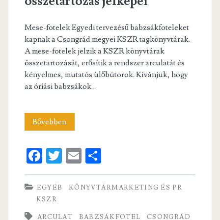
összetartozás jelképei
Mese-fotelek Egyedi tervezésű babzsákfoteleket
kapnak a Csongrád megyei KSZR tagkönyvtárak.
A mese-fotelek jelzik a KSZR könyvtárak
összetartozását, erősítik a rendszer arculatát és
kényelmes, mutatós ülőbútorok. Kívánjuk, hogy
az óriási babzsákok…
Mese-
Bővebben
fotelek
Fa
T
E
S
–
ce
w
m
ha
Az
b
itt
ai
re
EGYÉB
KÖNYVTÁRMARKETING ÉS PR
összetartozás
o
er
l
KSZR
jelképei
o
ARCULAT
BABZSÁKFOTEL
CSONGRÁD