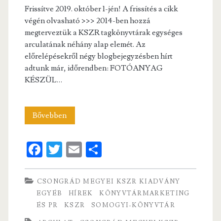
Frissítve 2019. október 1-jén! A frissítés a cikk
végén olvasható >>> 2014-ben hozzá
megterveztük a KSZR tagkönyvtárak egységes
arculatának néhány alap elemét. Az
előrelépésekről négy blogbejegyzésben hírt
adtunk már, időrendben: FOTÓANYAG
KÉSZÜL…
Egységes
Bővebben
arculat:
Fa
T
E
S
szórólap,
ce
w
m
ha
plakát,
b
itt
ai
re
CSONGRÁD MEGYEI KSZR KIADVÁNY
meghívó
o
er
l
EGYÉB
HÍREK
KÖNYVTÁRMARKETING
ÉS PR
KSZR
SOMOGYI-KÖNYVTÁR
o