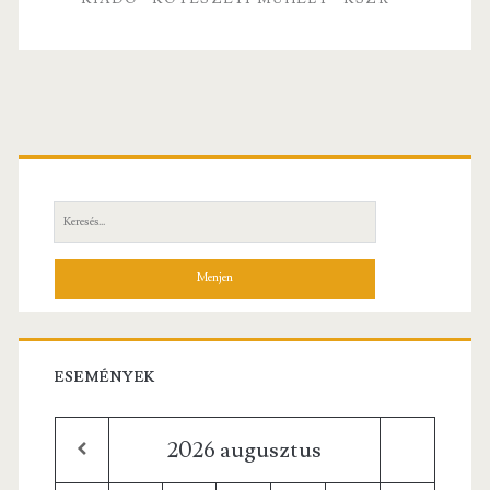
k
Elsődleges
oldalsáv
Keresés:
ESEMÉNYEK
2026
augusztus