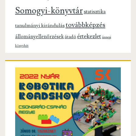
Somogyi-könyvtár
statisztika
továbbképzés
tanulmányi kirándulás
értekezlet
állományellenőrzések
átadó
ünnepi
könyvhét