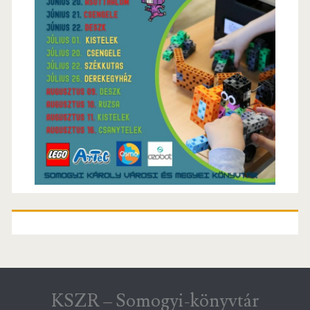
KSZR – Somogyi-könyvtár