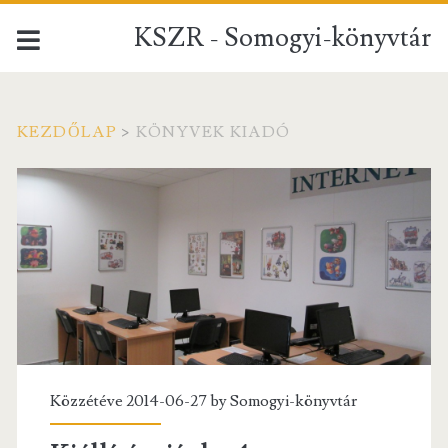
KSZR - Somogyi-könyvtár
KEZDŐLAP
>
KÖNYVEK KIADÓ
Címke:
<span>Könyvek
Kiadó</span>
Közzétéve 2014-06-27 by
Somogyi-könyvtár