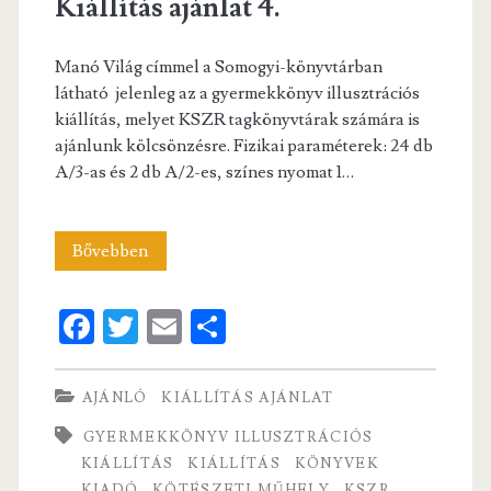
Kiállítás ajánlat 4.
Manó Világ címmel a Somogyi-könyvtárban
látható jelenleg az a gyermekkönyv illusztrációs
kiállítás, melyet KSZR tagkönyvtárak számára is
ajánlunk kölcsönzésre. Fizikai paraméterek: 24 db
A/3-as és 2 db A/2-es, színes nyomat 1…
Kiállítás
Bővebben
ajánlat
Fa
T
E
S
4.
ce
w
m
ha
b
itt
ai
re
AJÁNLÓ
KIÁLLÍTÁS AJÁNLAT
o
er
l
GYERMEKKÖNYV ILLUSZTRÁCIÓS
o
KIÁLLÍTÁS
KIÁLLÍTÁS
KÖNYVEK
KIADÓ
KÖTÉSZETI MŰHELY
KSZR