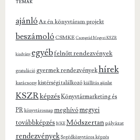
TÉMÁK
ajánló
Az én könyvtáram projekt
beszámoló
CSMKE
Csongrád Megyei KSZR
egyéb
felnőtt rendezvények
kiadvány
hírek
gyermek rendezvények
gratuláció
kistérségi találkozó
karácsony
kiállítás ajánlat
KSZR
képzés
Könyvtármarketing és
megyei
meghívó
PR
könyvtárosnap
Módszertan
továbbképzés
pályázat
MKE
rendezvények
Segédkönyvtáros képzés