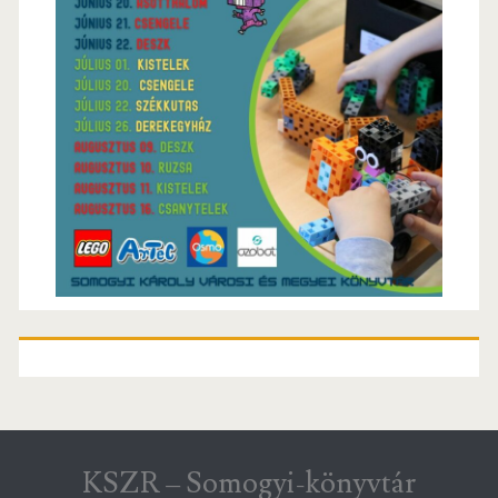
KSZR – Somogyi-könyvtár