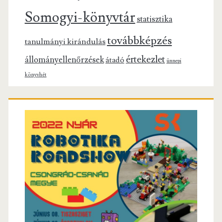
Somogyi-könyvtár
statisztika
továbbképzés
tanulmányi kirándulás
értekezlet
állományellenőrzések
átadó
ünnepi
könyvhét