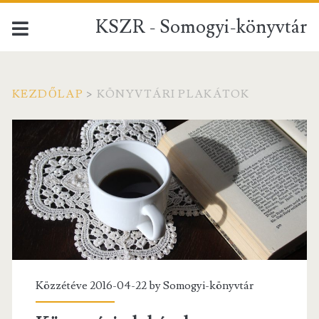
KSZR - Somogyi-könyvtár
KEZDŐLAP
>
KÖNYVTÁRI PLAKÁTOK
Címke:
<span>Könyvtári
plakátok</span>
Közzétéve 2016-04-22 by
Somogyi-könyvtár