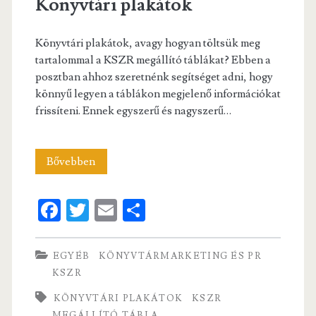
Könyvtári plakátok
Könyvtári plakátok, avagy hogyan töltsük meg
tartalommal a KSZR megállító táblákat? Ebben a
posztban ahhoz szeretnénk segítséget adni, hogy
könnyű legyen a táblákon megjelenő információkat
frissíteni. Ennek egyszerű és nagyszerű…
Könyvtári
Bővebben
plakátok
Fa
T
E
S
ce
w
m
ha
b
itt
ai
re
EGYÉB
KÖNYVTÁRMARKETING ÉS PR
o
er
l
KSZR
o
KÖNYVTÁRI PLAKÁTOK
KSZR
MEGÁLLÍTÓ TÁBLA