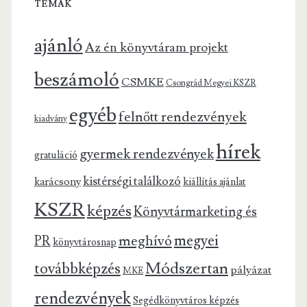
TÉMÁK
ajánló
Az én könyvtáram projekt
beszámoló
CSMKE
Csongrád Megyei KSZR
egyéb
felnőtt rendezvények
kiadvány
hírek
gyermek rendezvények
gratuláció
kistérségi találkozó
karácsony
kiállítás ajánlat
KSZR
képzés
Könyvtármarketing és
megyei
meghívó
PR
könyvtárosnap
Módszertan
továbbképzés
pályázat
MKE
rendezvények
Segédkönyvtáros képzés