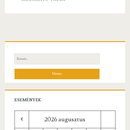
k
Elsődleges
oldalsáv
Keresés:
ESEMÉNYEK
2026
augusztus