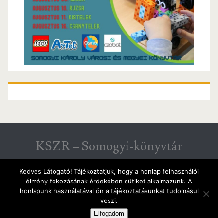
KSZR – Somogyi-könyvtár
KSZR hírek Csongrád megyéből
Kedves Látogató! Tájékoztatjuk, hogy a honlap felhasználói
élmény fokozásának érdekében sütiket alkalmazunk. A
honlapunk használatával ön a tájékoztatásunkat tudomásul
veszi.
IGNITE WORDPRESS THEME
BY COMPETE
Elfogadom
THEMES.