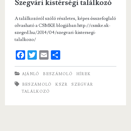
Szegvári kistérségi találkozó
A találkozóról szóló részletes, képes összefoglaló
olvasható a CSMKE blogjában http://csmke.sk-
szeged.hu/2014/04/szegvari-kistersegi-
talalkozo/
Fa
T
E
S
ce
w
m
ha
b
itt
ai
re
AJÁNLÓ
BESZÁMOLÓ
HÍREK
o
er
l
BESZÁMOLÓ
KSZR
SZEGVÁR
o
TALÁLKOZÓ
k