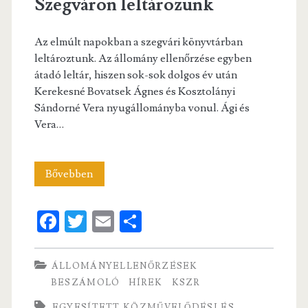
Szegváron leltározunk
Az elmúlt napokban a szegvári könyvtárban
leltároztunk. Az állomány ellenőrzése egyben
átadó leltár, hiszen sok-sok dolgos év után
Kerekesné Bovatsek Ágnes és Kosztolányi
Sándorné Vera nyugállományba vonul. Ági és
Vera…
Szegváron
Bővebben
leltározunk
Fa
T
E
S
ce
w
m
ha
b
itt
ai
re
ÁLLOMÁNYELLENŐRZÉSEK
o
er
l
BESZÁMOLÓ
HÍREK
KSZR
EGYESÍTETT KÖZMŰVELŐDÉSI ÉS