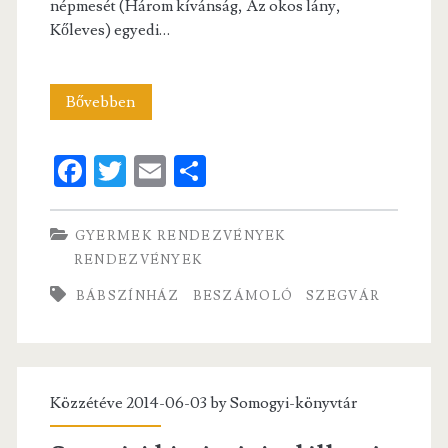
népmesét (Három kívánság, Az okos lány,
Kőleves) egyedi…
Szegváron
Bővebben
járt
Fa
T
E
S
a
ce
w
m
ha
Könyvmoly
b
itt
ai
re
GYERMEK RENDEZVÉNYEK
o
er
l
RENDEZVÉNYEK
o
BÁBSZÍNHÁZ
BESZÁMOLÓ
SZEGVÁR
k
Közzétéve 2014-06-03 by
Somogyi-könyvtár