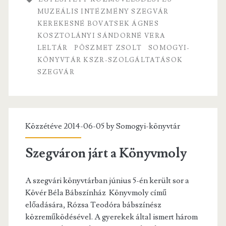
o
k
MUZEÁLIS INTÉZMÉNY SZEGVÁR
KEREKESNÉ BOVATSEK ÁGNES
KOSZTOLÁNYI SÁNDORNÉ VERA
LELTÁR
PÖSZMET ZSOLT
SOMOGYI-
KÖNYVTÁR KSZR-SZOLGÁLTATÁSOK
SZEGVÁR
Közzétéve 2014-06-05 by
Somogyi-könyvtár
Szegváron járt a Könyvmoly
A szegvári könyvtárban június 5-én került sor a
Kövér Béla Bábszínház Könyvmoly című
előadására, Rózsa Teodóra bábszínész
közreműködésével. A gyerekek által ismert három