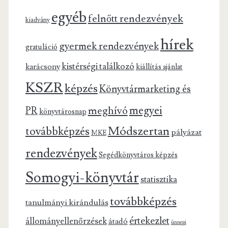
egyéb
felnőtt rendezvények
kiadvány
hírek
gyermek rendezvények
gratuláció
kistérségi találkozó
karácsony
kiállítás ajánlat
KSZR
képzés
Könyvtármarketing és
megyei
meghívó
PR
könyvtárosnap
Módszertan
továbbképzés
pályázat
MKE
rendezvények
Segédkönyvtáros képzés
Somogyi-könyvtár
statisztika
továbbképzés
tanulmányi kirándulás
értekezlet
állományellenőrzések
átadó
ünnepi