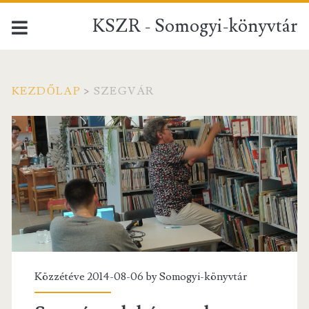
KSZR - Somogyi-könyvtár
KEZDŐLAP
>
SZEGVÁR
Címke:
<span>Szegvár</span>
Közzétéve 2014-08-06 by
Somogyi-könyvtár