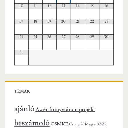
10
11
12
13
14
15
16
17
18
19
20
21
22
23
24
25
26
27
28
29
30
31
TÉMÁK
ajánló
Az én könyvtáram projekt
beszámoló
CSMKE
Csongrád Megyei KSZR