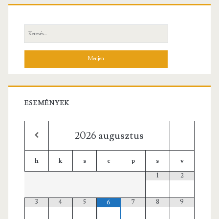
Elsődleges
oldalsáv
Keresés:
ESEMÉNYEK
2026
augusztus
h
k
s
c
p
s
v
1
2
3
4
5
7
8
9
6