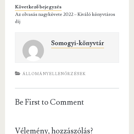
o
Következő bejegyzés
k
Az olvasás nagykövete 2022 – Kiváló könyvtáros
díj
Somogyi-könyvtár
ÁLLOMÁNYELLENŐRZÉSEK
Be First to Comment
Vélemény, hozzászólás?