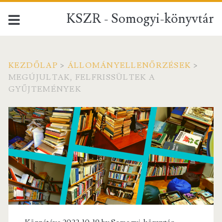
KSZR - Somogyi-könyvtár
KEZDŐLAP
>
ÁLLOMÁNYELLENŐRZÉSEK
>
MEGÚJULTAK, FELFRISSÜLTEK A
GYŰJTEMÉNYEK