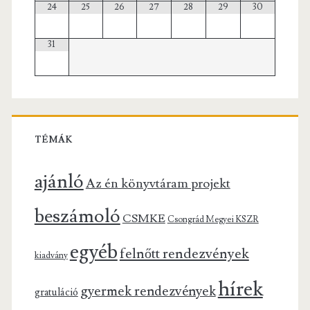
24
25
26
27
28
29
30
31
TÉMÁK
ajánló
Az én könyvtáram projekt
beszámoló
CSMKE
Csongrád Megyei KSZR
egyéb
felnőtt rendezvények
kiadvány
hírek
gyermek rendezvények
gratuláció