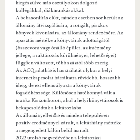
kiegészülve más osztályokon dolgozó
kollégákkal, diákmunkásokkal.
A behasonlítás előtt, minden esetben sor került az
állomány átvizsgálására, a rongált, piszkos
könyvek kivonására, az állomány rendezésére. Az
apasztás mértéke a könyvtárak adottságától
(összevont vagy önálló épület, az intézmény
jellege, a raktározás körülményei, lehetőségei)
függően változott, több száztól több ezerig.
Az ACQ adatbázis használatát olykor a helyi
internetkapcsolat hátráltatta rövidebb, hosszabb
ideig, de ezt ellensúlyozta a könyvtárak
fogadókészsége. Különösen hatékonnyá vált a
munka Kiszomboron, ahol a helyi könyvtárosok is
bekapcsolódtak a leltározásba.
Az állományellenőrzés minden településen
pozitív eredménnyel zárult, a leltárhiány mértéke
a megengedett kálón belül maradt.
2022 utolsó negyedévében a leltározási