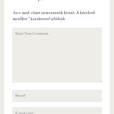
Az e-mail-címet nem tesszük közzé.
A kötelező
mezőket
*
karakterrel jelöltük
Hozzászólás
Neved
E-