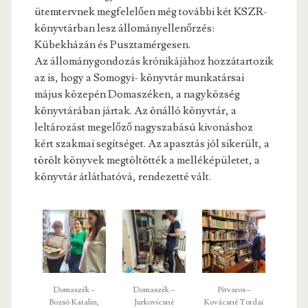
ütemtervnek megfelelően még további két KSZR-
könyvtárban lesz állományellenőrzés:
Kübekházán és Pusztamérgesen.
Az állománygondozás krónikájához hozzátartozik
az is, hogy a Somogyi- könyvtár munkatársai
május közepén Domaszéken, a nagyközség
könyvtárában jártak. Az önálló könyvtár, a
leltározást megelőző nagyszabású kivonáshoz
kért szakmai segítséget. Az apasztás jól sikerült, a
törölt könyvek megtöltötték a melléképületet, a
könyvtár átláthatóvá, rendezetté vált.
Domaszék –
Domaszék –
Pitvaros –
Bozsó Katalin,
Jurkovicsné
Kovácsné Tordai