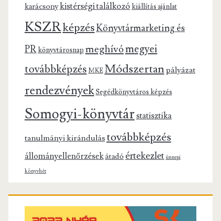
kistérségi találkozó
karácsony
kiállítás ajánlat
KSZR
képzés
Könyvtármarketing és
megyei
meghívó
PR
könyvtárosnap
Módszertan
továbbképzés
pályázat
MKE
rendezvények
Segédkönyvtáros képzés
Somogyi-könyvtár
statisztika
továbbképzés
tanulmányi kirándulás
értekezlet
állományellenőrzések
átadó
ünnepi
könyvhét