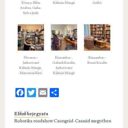
Kónya-Bába
Kálmán Margit
Anikó
Andrea, Guba-
Szűcs Judit
Pitvaros –
Kiszombor –
Kiszombor –
Jurkovicsné
Galamb Katalin,
Bozsó Katalin
Kálmán Margit,
Jurkovicsné
Martonosi Kitti
Kálmán Margit
Fa
T
E
S
ce
w
m
ha
b
itt
ai
re
Előző bejegyzés
o
er
l
Robotika roadshow Csongrád-Csanád megyében