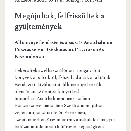
Közzétéve 2022-10-19 by
Somogyi-könyvtár
Megújultak, felfrissültek a
gyűjtemények
Állományellenőrzés és apasztás Ásotthalmon,
Pusztaszeren, Székkutason, Pitvaroson és
Kiszomboron
Lekerültek az elhasználódott, rongálódott
könyvek a polcokról, felszabadultak a raktárak.
Rendezett, átválogatott állománnyal várják
olvasóikat az érintett könyvtárak.
Januárban Ásotthalomra, márciusban
Pusztaszerre, májusban Székkutasra, július
végén, augusztus elején Pitvarosra,
szeptemberben Kiszomborra vonultak ki a megyei
hálózat munkatársai leltározni, segítségként