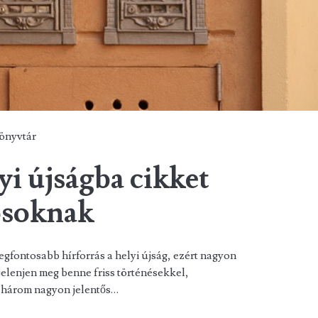
önyvtár
yi újságba cikket
osoknak
egfontosabb hírforrás a helyi újság, ezért nagyon
 jelenjen meg benne friss történésekkel,
k három nagyon jelentős…