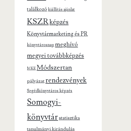
találkozó
kiállítás ajánlat
KSZR
képzés
Könyvtármarketing és PR
meghívó
könyvtárosnap
megyei továbbképzés
Módszertan
MKE
rendezvények
pályázat
Segédkönyvtáros képzés
Somogyi-
könyvtár
statisztika
tanulmányi kirándulás