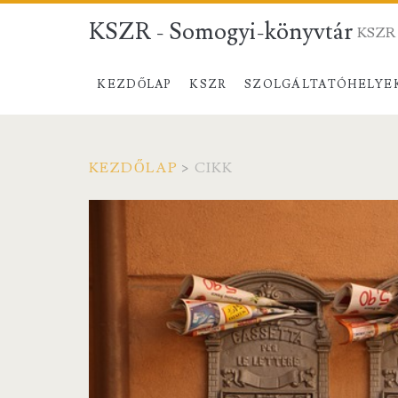
KSZR - Somogyi-könyvtár
KSZR 
KEZDŐLAP
KSZR
SZOLGÁLTATÓHELYE
KEZDŐLAP
>
CIKK
Címke:
<span>cikk</span>