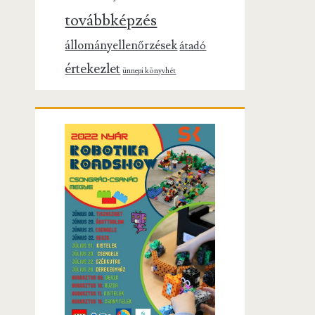
továbbképzés
állományellenőrzések
átadó
értekezlet
ünnepi könyvhét