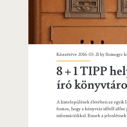
Közzétéve 2016-03-21 by
Somogyi-k
8 + 1 TIPP hel
író könyvtár
A kistelepülések életében az egyik l
fontos, hogy a könyvtár időről időre
információkkal. Ennek a jelenlétne