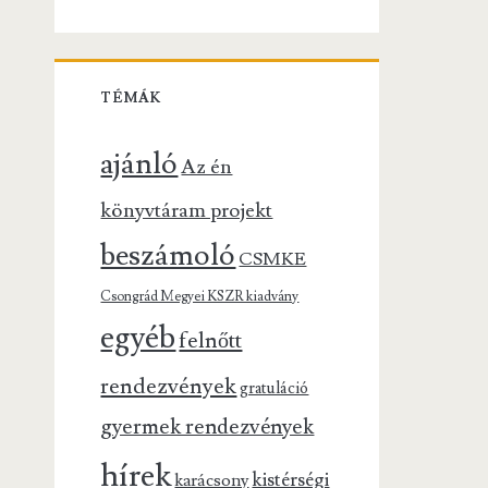
TÉMÁK
ajánló
Az én
könyvtáram projekt
beszámoló
CSMKE
Csongrád Megyei KSZR kiadvány
egyéb
felnőtt
rendezvények
gratuláció
gyermek rendezvények
hírek
kistérségi
karácsony