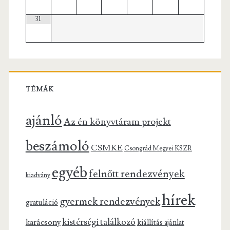
31
TÉMÁK
ajánló
Az én könyvtáram projekt
beszámoló
CSMKE
Csongrád Megyei KSZR
egyéb
felnőtt rendezvények
kiadvány
hírek
gyermek rendezvények
gratuláció
kistérségi találkozó
karácsony
kiállítás ajánlat