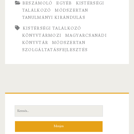
b
itt
ai
re
BESZÁMOLÓ
EGYÉB
KISTÉRSÉGI
Kistérségi
o
er
l
TALÁLKOZÓ
MÓDSZERTAN
szakmai
TANULMÁNYI KIRÁNDULÁS
o
nap
k
KISTÉRSÉGI TALÁLKOZÓ
KÖNYVTÁRMOZI
MAGYARCSANÁDI
a
KÖNYVTÁR
MÓDSZERTAN
KönyvtárMozi
SZOLGÁLTATÁSFEJLESZTÉS
jegyében
Elsődleges
oldalsáv
Keresés: