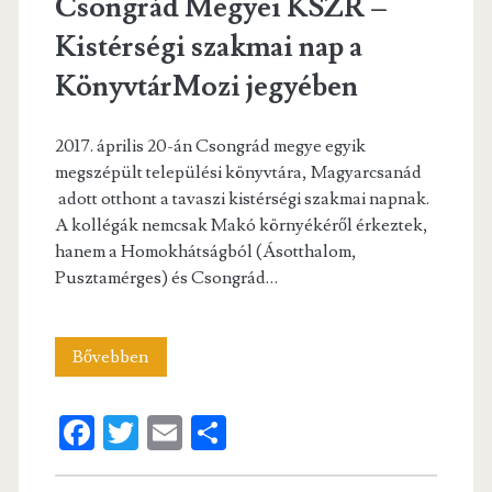
Csongrád Megyei KSZR –
Kistérségi szakmai nap a
KönyvtárMozi jegyében
2017. április 20-án Csongrád megye egyik
megszépült települési könyvtára, Magyarcsanád
adott otthont a tavaszi kistérségi szakmai napnak.
A kollégák nemcsak Makó környékéről érkeztek,
hanem a Homokhátságból (Ásotthalom,
Pusztamérges) és Csongrád…
Csongrád
Bővebben
Megyei
Fa
T
E
S
KSZR
ce
w
m
ha
–