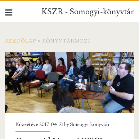
KSZR - Somogyi-könyvtár
KEZDŐLAP
>
KÖNYVTÁRMOZI
Címke:
<span>KönyvtárMozi</
Közzétéve 2017-04-21 by
Somogyi-könyvtár