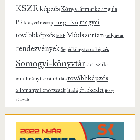
KSZR
képzés
Könyvtármarketing és
megyei
meghívó
PR
könyvtárosnap
Módszertan
továbbképzés
pályázat
MKE
rendezvények
Segédkönyvtáros képzés
Somogyi-könyvtár
statisztika
továbbképzés
tanulmányi kirándulás
értekezlet
állományellenőrzések
átadó
ünnepi
könyvhét