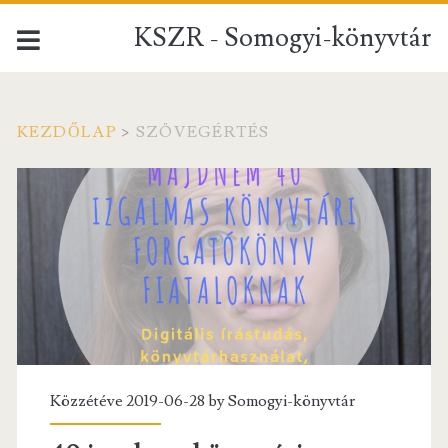
KSZR - Somogyi-könyvtár
KEZDŐLAP
>
SZÖVEGÉRTÉS
Címke:
<span>szövegértés</sp
Közzétéve 2019-06-28 by
Somogyi-könyvtár