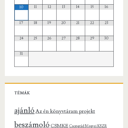
11
12
13
14
15
16
10
17
18
19
20
21
22
23
24
25
26
27
28
29
30
31
TÉMÁK
ajánló
Az én könyvtáram projekt
beszámoló
CSMKE
Csongrád Megyei KSZR