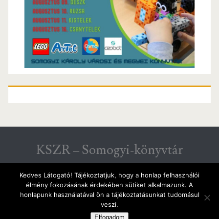
KSZR – Somogyi-könyvtár
KSZR hírek Csongrád megyéből
Kedves Látogató! Tájékoztatjuk, hogy a honlap felhasználói
élmény fokozásának érdekében sütiket alkalmazunk. A
honlapunk használatával ön a tájékoztatásunkat tudomásul
veszi.
IGNITE WORDPRESS THEME
BY COMPETE
Elfogadom