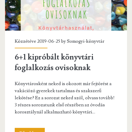
Közzétéve 2019-06-25 by
Somogyi-könyvtár
6+1 kipróbált könyvtári
foglalkozás ovisoknak
Könyvtárosként neked is okozott már fejtörést a
vakációzó gyerekek tartalmas és szakszerű
lekötése? Ez a sorozat neked szól, olvass tovább!
3 részes sorozatunk első részében az óvodás
korosztálynál alkalmazható könyvtári…