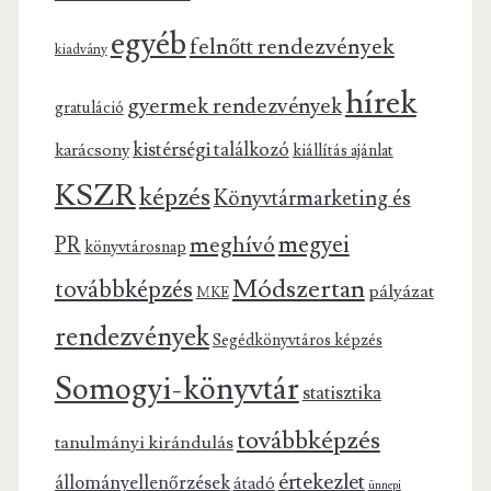
egyéb
felnőtt rendezvények
kiadvány
hírek
gyermek rendezvények
gratuláció
kistérségi találkozó
karácsony
kiállítás ajánlat
KSZR
képzés
Könyvtármarketing és
megyei
meghívó
PR
könyvtárosnap
Módszertan
továbbképzés
pályázat
MKE
rendezvények
Segédkönyvtáros képzés
Somogyi-könyvtár
statisztika
továbbképzés
tanulmányi kirándulás
értekezlet
állományellenőrzések
átadó
ünnepi