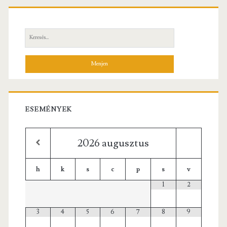
Elsődleges
oldalsáv
Keresés:
ESEMÉNYEK
2026
augusztus
h
k
s
c
p
s
v
1
2
3
4
5
6
7
8
9