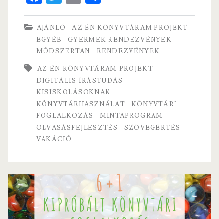
ce
w
m
ha
kisiskolásoknak
b
itt
ai
re
AJÁNLÓ
AZ ÉN KÖNYVTÁRAM PROJEKT
o
er
l
EGYÉB
GYERMEK RENDEZVÉNYEK
MÓDSZERTAN
RENDEZVÉNYEK
o
k
AZ ÉN KÖNYVTÁRAM PROJEKT
DIGITÁLIS ÍRÁSTUDÁS
KISISKOLÁSOKNAK
KÖNYVTÁRHASZNÁLAT
KÖNYVTÁRI
FOGLALKOZÁS
MINTAPROGRAM
OLVASÁSFEJLESZTÉS
SZÖVEGÉRTÉS
VAKÁCIÓ