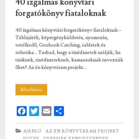
40 izgalmas könyvtári
forgatókönyv fiataloknak
40 izgalmas könyvtári forgatókönyv fiataloknak –
Táblajáték, képregényküldetés, nyomozás,
vetélkedő, Geobook Catching, tabletek és
robotika… Tudtad, hogy a tinédzserek utálják, ha
tiniknek, tinédzsereknek, kamaszoknak nevezzük
őket? Az én könyvtáram projekt…
40
Bővebben
izgalmas
Fa
T
E
S
könyvtári
ce
w
m
ha
forgatókönyv
b
itt
ai
re
AJÁNLÓ
AZ ÉN KÖNYVTÁRAM PROJEKT
fiataloknak
EGYÉB
GYERMEK RENDEZVÉNYEK