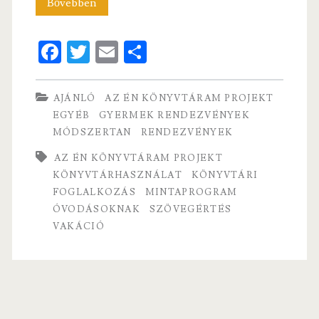
6+1
Bővebben
kipróbált
Fa
T
E
S
könyvtári
ce
w
m
ha
foglalkozás
b
itt
ai
re
AJÁNLÓ
AZ ÉN KÖNYVTÁRAM PROJEKT
ovisoknak
o
er
l
EGYÉB
GYERMEK RENDEZVÉNYEK
MÓDSZERTAN
RENDEZVÉNYEK
o
k
AZ ÉN KÖNYVTÁRAM PROJEKT
KÖNYVTÁRHASZNÁLAT
KÖNYVTÁRI
FOGLALKOZÁS
MINTAPROGRAM
ÓVODÁSOKNAK
SZÖVEGÉRTÉS
VAKÁCIÓ