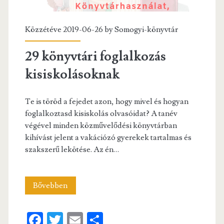
Közzétéve 2019-06-26 by
Somogyi-könyvtár
29 könyvtári foglalkozás
kisiskolásoknak
Te is töröd a fejedet azon, hogy mivel és hogyan
foglalkoztasd kisiskolás olvasóidat? A tanév
végével minden közművelődési könyvtárban
kihívást jelent a vakációzó gyerekek tartalmas és
szakszerű lekötése. Az én…
29
Bővebben
könyvtári
Fa
T
E
S
foglalkozás