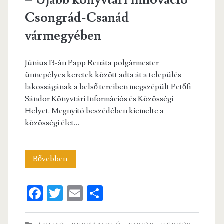
– Újabb könyvtári innováció
Csongrád-Csanád
vármegyében
Június 13-án Papp Renáta polgármester
ünnepélyes keretek között adta át a település
lakosságának a belső tereiben megszépült Petőfi
Sándor Könyvtári Információs és Közösségi
Helyet. Megnyitó beszédében kiemelte a
közösségi élet…
Könyvtárünnep
Bővebben
Ásotthalmon
Fa
T
E
S
–
ce
w
m
ha
Újabb