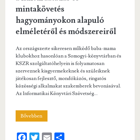
mintakövetés
hagyományokon alapuló
elméletéről és módszereiről
Az országszerte sikeresen működő baba-mama
klubokhoz hasonlóan a Somogyi-könyvtárban és
KSZR szolgáltatóhelyein is folyamatosan
szerveznek kisgyermekeknek és szüleiknek
játékosan fejlesztő, mondókázós, ringatós
közösségi alkalmakat szakemberek bevonásával.
Az Informatikai Könyvtári Szövetség…
KÖNYVTÁRI
Bővebben
ÉLMÉNYEK
Fa
T
E
S
BABÁKNAK