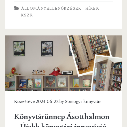
dokumentum
b
itt
ai
re
ÁLLOMÁNYELLENŐRZÉSEK
HÍREK
ellenőrizve!
o
er
l
KSZR
–
o
Leltárak
k
a
KSZR
könyvtáraiban
Közzétéve 2023-06-22 by
Somogyi-könyvtár
Könyvtárünnep Ásotthalmon