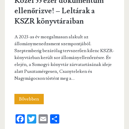
Közel 55 ezer dokumentum
és
ellenőrizve! – Leltárak a
módszereiről
KSZR könyvtáraiban
A 2023-as év mozgalmasan alakult az
állománymenedzsment szempontjából.
Szeptemberig bezárólag tervszerűen kilenc KSZR-
könyvtárban került sor állományellenőrzésre. Év
elején, a Somogyi-könyvtár zárvatartásának ideje
alatt Pusztamérgesen, Csanyteleken és
Nagymágocson történt meg a…
Közel
Bővebben
55
Fa
T
E
S
ezer
ce
w
m
ha