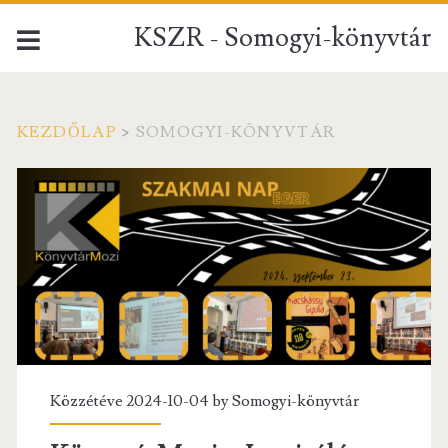
KSZR - Somogyi-könyvtár
KEZDŐLAP
>
SOMOGYI-KÖNYVTÁR
Szerző:
<span>Somogyi-
könyvtár</span>
Közzétéve 2024-10-04 by
Somogyi-könyvtár