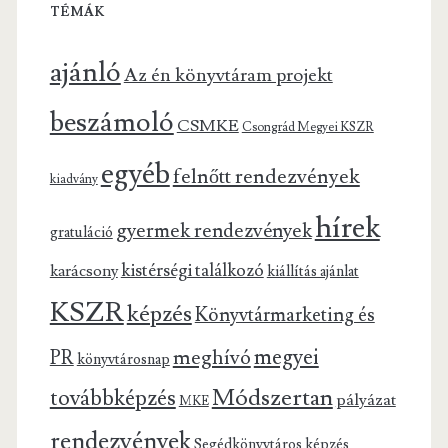
TÉMÁK
ajánló
Az én könyvtáram projekt
beszámoló
CSMKE
Csongrád Megyei KSZR
egyéb
felnőtt rendezvények
kiadvány
hírek
gyermek rendezvények
gratuláció
kistérségi találkozó
karácsony
kiállítás ajánlat
KSZR
képzés
Könyvtármarketing és
megyei
meghívó
PR
könyvtárosnap
Módszertan
továbbképzés
pályázat
MKE
rendezvények
Segédkönyvtáros képzés