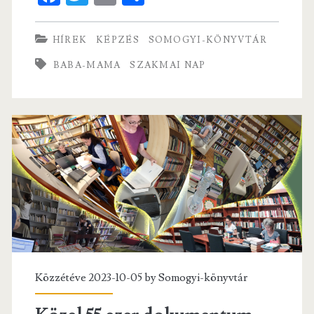
ce
w
m
ha
ÉS
b
itt
ai
re
HÍREK
KÉPZÉS
SOMOGYI-KÖNYVTÁR
MAMÁKNAK
o
er
l
BABA-MAMA
SZAKMAI NAP
–
o
Szakmai
k
nap
a
kultúraátadás
és
mintakövetés
hagyományokon
alapuló
Közzétéve 2023-10-05 by
Somogyi-könyvtár
elméletéről