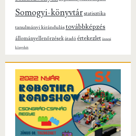
Somogyi-könyvtár
statisztika
továbbképzés
tanulmányi kirándulás
értekezlet
állományellenőrzések
átadó
ünnepi
könyvhét