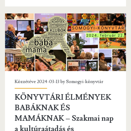
o
er
l
Egerben
o
k
Közzétéve 2024-03-13 by
Somogyi-könyvtár
KÖNYVTÁRI ÉLMÉNYEK
BABÁKNAK ÉS
MAMÁKNAK – Szakmai nap
a kultúraátadás és