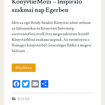
KönyvtárMozi – Inspiráló
szakmai nap Egerben
Idén az egri Bródy Sándor Könyvtár adott otthont
az Informatikai és Könyvtári Szövetség
szervezésében évről évre megrendezésre kerülő
KönyvtárMozi szakmai napnak. Az eseményen a
Somogyi-könyvtárból Genczinger Ildikó a megyei
hálózati…
KönyvtárMozi
Bővebben
–
Fa
T
E
S
Inspiráló
ce
w
m
ha
szakmai
b
itt
ai
re
EGYÉB
nap