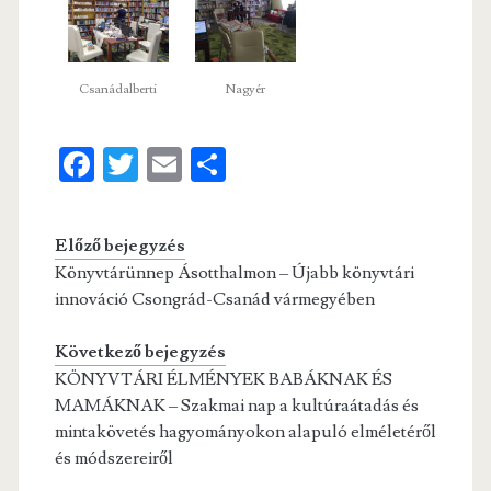
Csanádalberti
Nagyér
Fa
T
E
S
ce
w
m
ha
b
itt
ai
re
Előző bejegyzés
o
er
l
Könyvtárünnep Ásotthalmon – Újabb könyvtári
o
innováció Csongrád-Csanád vármegyében
k
Következő bejegyzés
KÖNYVTÁRI ÉLMÉNYEK BABÁKNAK ÉS
MAMÁKNAK – Szakmai nap a kultúraátadás és
mintakövetés hagyományokon alapuló elméletéről
és módszereiről