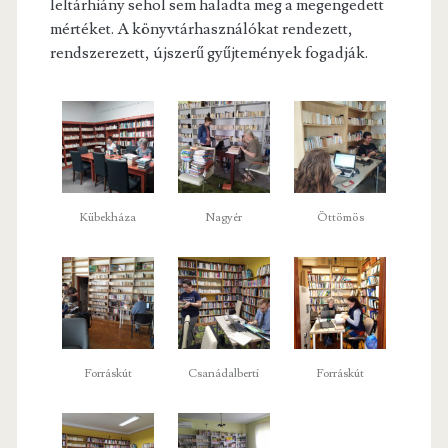
leltárhiány sehol sem haladta meg a megengedett
mértéket. A könyvtárhasználókat rendezett,
rendszerezett, újszerű gyűjtemények fogadják.
Kübekháza
Nagyér
Öttömös
Forráskút
Csanádalberti
Forráskút