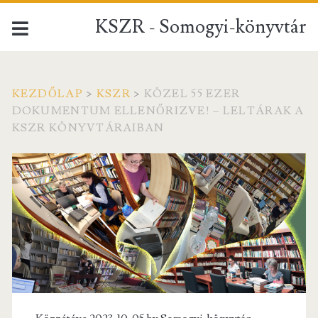
KSZR - Somogyi-könyvtár
KEZDŐLAP
>
KSZR
>
KÖZEL 55 EZER
DOKUMENTUM ELLENŐRIZVE! – LELTÁRAK A
KSZR KÖNYVTÁRAIBAN