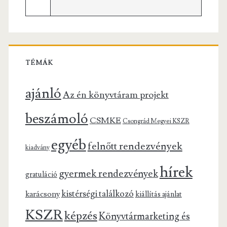
TÉMÁK
ajánló
Az én könyvtáram projekt
beszámoló
CSMKE
Csongrád Megyei KSZR
egyéb
felnőtt rendezvények
kiadvány
hírek
gyermek rendezvények
gratuláció
kistérségi találkozó
karácsony
kiállítás ajánlat
KSZR
képzés
Könyvtármarketing és