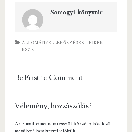
Somogyi-könyvtár
ÁLLOMÁNYELLENŐRZÉSEK
HÍREK
KSZR
Be First to Comment
Vélemény, hozzászólás?
Az e-mail-címet nem tesszük közzé.
A kötelező
mezőket
*
karakterrel jelöltük