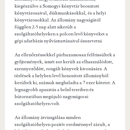
kiegészülve a Somogyi-könyvtár beosztott
könyvtárosaival, diákmunkásokkal, és a helyi
könyvtárosokkal. Az állomány nagyságától
függően 2-5 nap alatt sikerült a
szolgáltatóhelyeken a polcon levő könyveket a
gépi adatbázis nyilvántartásaival összevetni.
Az ellenőrzéssekkel párhuzamosan felfrissültek a
gyűjtemények, ismét sor került az elhasználódott,
szennyeződött, rongált könyvek kivonására. A
törlések a helyben levő honosított állományból
kerültek ki, számuk meghaladta a 7 ezer kötetet. A
legnagyobb apasztás a belső tereiben és
bútorzatában megújuló nagymágocsi
szolgáltatóhelyen volt.
Az állomány átvizsgálása minden
szolgáltatóhelyen pozitív eredménnyel zárult, a