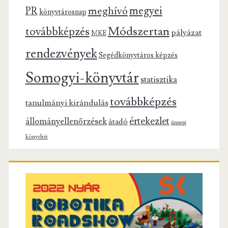
megyei
meghívó
PR
könyvtárosnap
Módszertan
továbbképzés
pályázat
MKE
rendezvények
Segédkönyvtáros képzés
Somogyi-könyvtár
statisztika
továbbképzés
tanulmányi kirándulás
értekezlet
állományellenőrzések
átadó
ünnepi
könyvhét