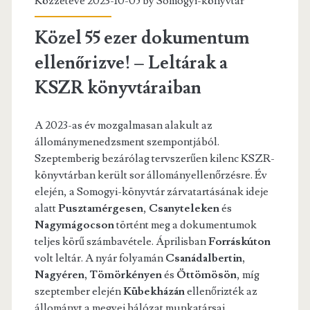
Közzétéve 2023-10-05 by
Somogyi-könyvtár
Közel 55 ezer dokumentum
ellenőrizve! – Leltárak a
KSZR könyvtáraiban
A 2023-as év mozgalmasan alakult az
állománymenedzsment szempontjából.
Szeptemberig bezárólag tervszerűen kilenc KSZR-
könyvtárban került sor állományellenőrzésre. Év
elején, a Somogyi-könyvtár zárvatartásának ideje
alatt
Pusztamérgesen
,
Csanyteleken
és
Nagymágocson
történt meg a dokumentumok
teljes körű számbavétele. Áprilisban
Forráskúton
volt leltár. A nyár folyamán
Csanádalbertin,
Nagyéren, Tömörkényen
és
Öttömösön
, míg
szeptember elején
Kübekházán
ellenőrizték az
állományt a megyei hálózat munkatársai,